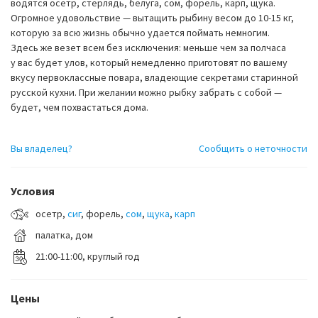
водятся осетр, стерлядь, белуга, сом, форель, карп, щука.
Огромное удовольствие — вытащить рыбину весом до 10-15 кг,
которую за всю жизнь обычно удается поймать немногим.
Здесь же везет всем без исключения: меньше чем за полчаса
у вас будет улов, который немедленно приготовят по вашему
вкусу первоклассные повара, владеющие секретами старинной
русской кухни. При желании можно рыбку забрать с собой —
будет, чем похвастаться дома.
Вы владелец?
Сообщить о неточности
Условия
осетр,
сиг
, форель,
сом
,
щука
,
карп
палатка, дом
21:00-11:00, круглый год
Цены