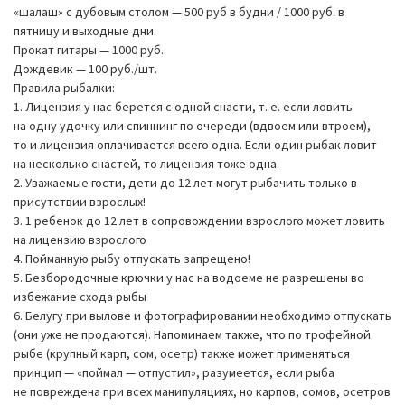
«шалаш» с дубовым столом — 500 руб в будни / 1000 руб. в
пятницу и выходные дни.
Прокат гитары — 1000 руб.
Дождевик — 100 руб./шт.
Правила рыбалки:
1. Лицензия у нас берется с одной снасти, т. е. если ловить
на одну удочку или спиннинг по очереди (вдвоем или втроем),
то и лицензия оплачивается всего одна. Если один рыбак ловит
на несколько снастей, то лицензия тоже одна.
2. Уважаемые гости, дети до 12 лет могут рыбачить только в
присутствии взрослых!
3. 1 ребенок до 12 лет в сопровождении взрослого может ловить
на лицензию взрослого
4. Пойманную рыбу отпускать запрещено!
5. Безбородочные крючки у нас на водоеме не разрешены во
избежание схода рыбы
6. Белугу при вылове и фотографировании необходимо отпускать
(они уже не продаются). Напоминаем также, что по трофейной
рыбе (крупный карп, сом, осетр) также может применяться
принцип — «поймал — отпустил», разумеется, если рыба
не повреждена при всех манипуляциях, но карпов, сомов, осетров