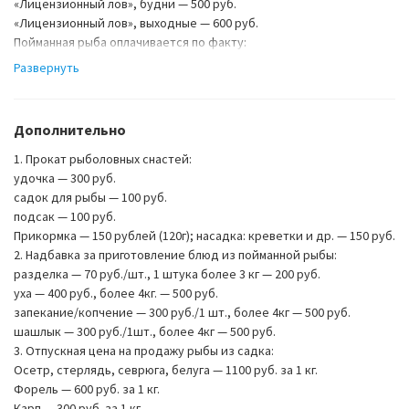
«Лицензионный лов», будни — 500 руб.
«Лицензионный лов», выходные — 600 руб.
Пойманная рыба оплачивается по факту:
Карп — 300 руб/кг.
Развернуть
Осетр — 1150 руб/кг.
Сиг — 600 руб/кг.
Сом — 350 руб/кг.
Дополнительно
Форель — 600 руб/кг.
Щука — 350 руб/кг.
1. Прокат рыболовных снастей:
удочка — 300 руб.
садок для рыбы — 100 руб.
подсак — 100 руб.
Прикормка — 150 рублей (120г); насадка: креветки и др. — 150 руб.
2. Надбавка за приготовление блюд из пойманной рыбы:
разделка — 70 руб./шт., 1 штука более 3 кг — 200 руб.
уха — 400 руб., более 4кг. — 500 руб.
запекание/копчение — 300 руб./1 шт., более 4кг — 500 руб.
шашлык — 300 руб./1шт., более 4кг — 500 руб.
3. Отпускная цена на продажу рыбы из садка:
Осетр, стерлядь, севрюга, белуга — 1100 руб. за 1 кг.
Форель — 600 руб. за 1 кг.
Карп — 300 руб. за 1 кг.