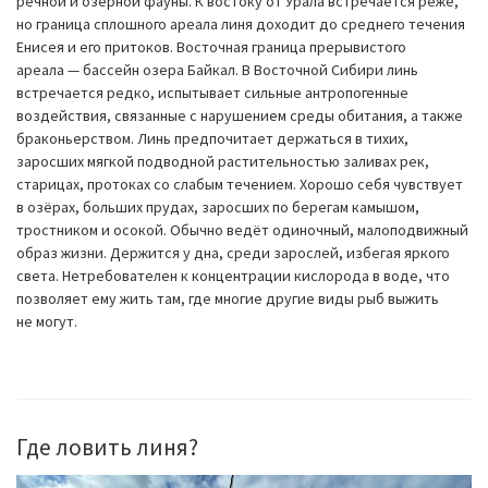
речной и озёрной фауны. К востоку от Урала встречается реже,
но граница сплошного ареала линя доходит до среднего течения
Енисея и его притоков. Восточная граница прерывистого
ареала — бассейн озера Байкал. В Восточной Сибири линь
встречается редко, испытывает сильные антропогенные
воздействия, связанные с нарушением среды обитания, а также
браконьерством. Линь предпочитает держаться в тихих,
заросших мягкой подводной растительностью заливах рек,
старицах, протоках со слабым течением. Хорошо себя чувствует
в озёрах, больших прудах, заросших по берегам камышом,
тростником и осокой. Обычно ведёт одиночный, малоподвижный
образ жизни. Держится у дна, среди зарослей, избегая яркого
света. Нетребователен к концентрации кислорода в воде, что
позволяет ему жить там, где многие другие виды рыб выжить
не могут.
Где ловить линя?