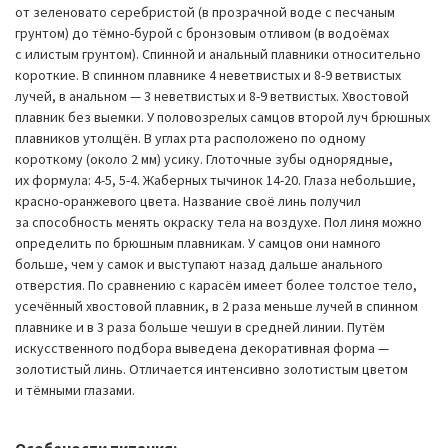
от зеленовато серебристой (в прозрачной воде с песчаным
грунтом) до тёмно-бурой с бронзовым отливом (в водоёмах
с илистым грунтом). Спинной и анальный плавники относительно
короткие. В спинном плавнике 4 неветвистых и 8-9 ветвистых
лучей, в анальном — 3 неветвистых и 8-9 ветвистых. Хвостовой
плавник без выемки. У половозрелых самцов второй луч брюшных
плавников утолщён. В углах рта расположено по одному
короткому (около 2 мм) усику. Глоточные зубы однорядные,
их формула: 4-5, 5-4. Жаберных тычинок 14-20. Глаза небольшие,
красно-оранжевого цвета. Название своё линь получил
за способность менять окраску тела на воздухе. Пол линя можно
определить по брюшным плавникам. У самцов они намного
больше, чем у самок и выступают назад дальше анального
отверстия. По сравнению с карасём имеет более толстое тело,
усечённый хвостовой плавник, в 2 раза меньше лучей в спинном
плавнике и в 3 раза больше чешуи в средней линии. Путём
искусственного подбора выведена декоративная форма —
золотистый линь. Отличается интенсивно золотистым цветом
и тёмными глазами.