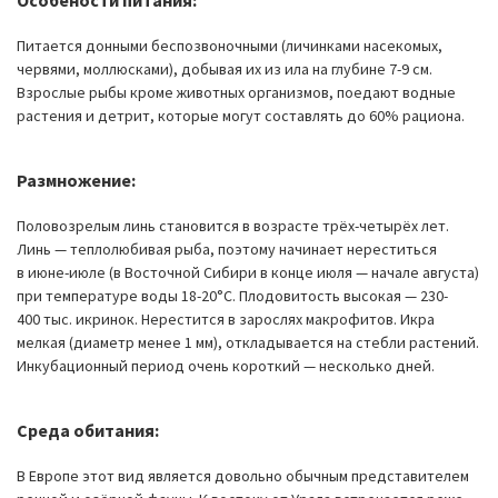
Особености питания:
Питается донными беспозвоночными (личинками насекомых,
червями, моллюсками), добывая их из ила на глубине 7-9 см.
Взрослые рыбы кроме животных организмов, поедают водные
растения и детрит, которые могут составлять до 60% рациона.
Размножение:
Половозрелым линь становится в возрасте трёх-четырёх лет.
Линь — теплолюбивая рыба, поэтому начинает нереститься
в июне-июле (в Восточной Сибири в конце июля — начале августа)
при температуре воды 18-20°C. Плодовитость высокая — 230-
400 тыс. икринок. Нерестится в зарослях макрофитов. Икра
мелкая (диаметр менее 1 мм), откладывается на стебли растений.
Инкубационный период очень короткий — несколько дней.
Среда обитания:
В Европе этот вид является довольно обычным представителем