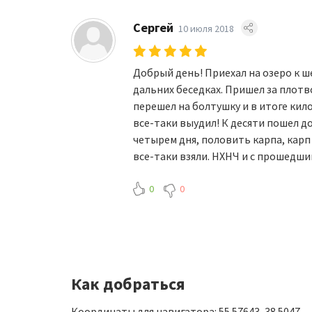
Сергей
10 июля 2018
Добрый день! Приехал на озеро к ш
дальних беседках. Пришел за плот
перешел на болтушку и в итоге кил
все-таки выудил! К десяти пошел д
четырем дня, половить карпа, карп
все-таки взяли. НХНЧ и с прошедши
0
0
Как добраться
Координаты для навигатора: 55.57643, 38.5047