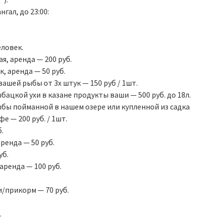
нгал, до 23:00:
12 часов ловли — 3000 руб.
Норма вылова:
карп — 10 кг;
еловек.
белый амур — 11 кг;
я, аренда — 200 руб.
форель — 6,5 кг;
, аренда — 50 руб.
щука — 7,5 кг;
вашей рыбы от 3х штук — 150 руб / 1шт.
толстолобик — 20 кг;
ацкой ухи в казане продукты ваши — 500 руб. до 18л.
сом — 8,5 кг;
бы пойманной в нашем озере или купленной из садка
сиг — 6 кг;
е — 200 руб. / 1шт.
осетр — 3,7 кг;
.
линь — 8,5 кг.
ренда — 50 руб.
Стоимость выловленный рыбы:
уб.
Амур — 270 руб/кг;
ренда — 100 руб.
Карп — 300 руб/кг;
Линь — 350 руб/кг;
/прикорм — 70 руб.
Осетр — 800 руб/кг;
Сиг — 700 руб/кг;
.
Сом — 350 руб/кг;