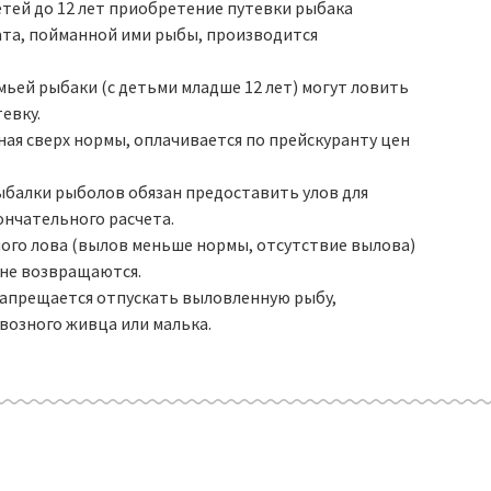
етей до 12 лет приобретение путевки рыбака
Толстолобик — 180 руб/кг;
лата, пойманной ими рыбы, производится
Форель — 550 руб/кг;
Щука — 400 руб/кг.
мьей рыбаки (с детьми младше 12 лет) могут ловить
тевку.
ная сверх нормы, оплачивается по прейскуранту цен
ыбалки рыболов обязан предоставить улов для
ончательного расчета.
чного лова (вылов меньше нормы, отсутствие вылова)
 не возвращаются.
 запрещается отпускать выловленную рыбу,
возного живца или малька.