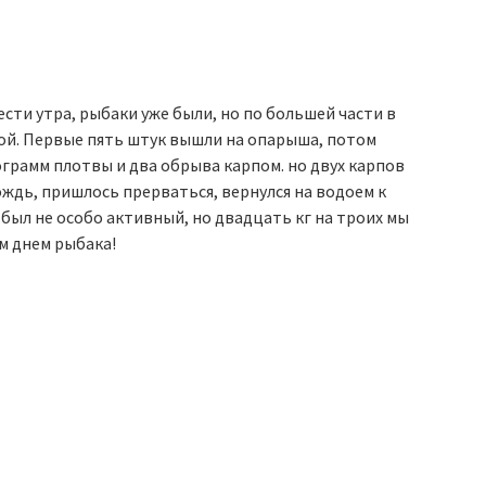
ести утра, рыбаки уже были, но по большей части в
вой. Первые пять штук вышли на опарыша, потом
ограмм плотвы и два обрыва карпом. но двух карпов
ождь, пришлось прерваться, вернулся на водоем к
 был не особо активный, но двадцать кг на троих мы
м днем рыбака!