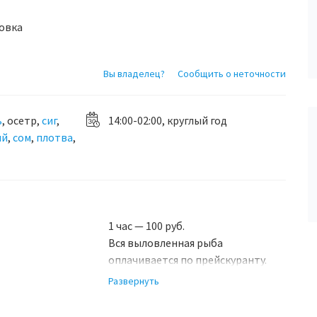
овка
Вы владелец?
Сообщить о неточности
ь
, осетр,
сиг
,
14:00-02:00, круглый год
ый
,
сом
,
плотва
,
1 час — 100 руб.
Вся выловленная рыба
оплачивается по прейскуранту.
6 часов ловли — 1000 руб.
Развернуть
Норма вылова:
карп — 3 кг;