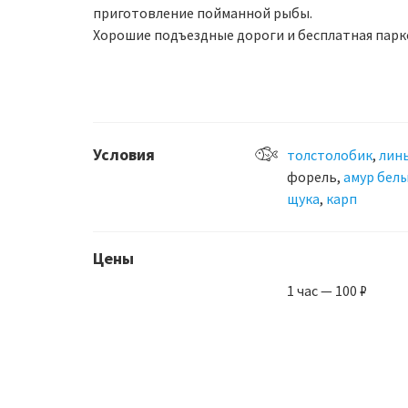
приготовление пойманной рыбы.
Хорошие подъездные дороги и бесплатная парк
Условия
толстолобик
,
лин
форель,
амур бел
щука
,
карп
Цены
1 час — 100 ₽