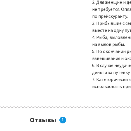
2. Для женщин и д
не требуется. Оп
по прейскуранту.
3. Прибывшие с се
вместе на одну пу
4. Рыба, выловлен
на вылов рыбы.
5. По окончании р
взвешивания и ок
6. В случае неуда
деньги за путевку
7. Категорически
использовать при
Отзывы
1