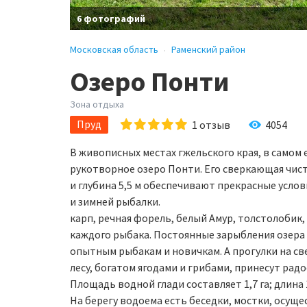
6 фотографий
Московская область
Раменский район
Озеро Понти
Зона отдыха
Пруд
1
отзыв
4054
В живописных местах гжельского края, в самом
рукотворное озеро Понти. Его сверкающая чиста
и глубина 5,5 м обеспечивают прекрасные услов
и зимней рыбалки.
карп, речная форель, белый Амур, толстолобик
каждого рыбака. Постоянные зарыбления озера
опытным рыбакам и новичкам. А прогулки на св
лесу, богатом ягодами и грибами, принесут рад
Площадь водной глади составляет 1,7 га; длина 1
На берегу водоема есть беседки, мостки, осущ