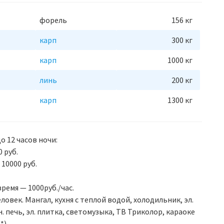
белый амур — 3,5 кг;
форель — 1,7 кг;
форель
156 кг
щука — 2,4 кг;
карп
300 кг
толстолобик — 6 кг;
сом — 2,8 кг;
карп
1000 кг
сиг — 1,5 кг;
осетр — 1,2 кг;
линь
200 кг
линь — 2,8 кг;
карп
1300 кг
12 часов ловли — 1500 руб.
Норма вылова:
карп — 5 кг;
о 12 часов ночи:
белый амур — 5,5 кг;
 руб.
форель — 3 кг;
10000 руб.
щука — 3,7 кг;
толстолобик — 9 кг;
емя — 1000руб./час.
сом — 4 кг;
ловек. Мангал, кухня с теплой водой, холодильник, эл.
сиг — 3 кг;
. печь, эл. плитка, светомузыка, ТВ Триколор, караоке
осетр — 1,8 кг;
*).
линь — 4 кг;