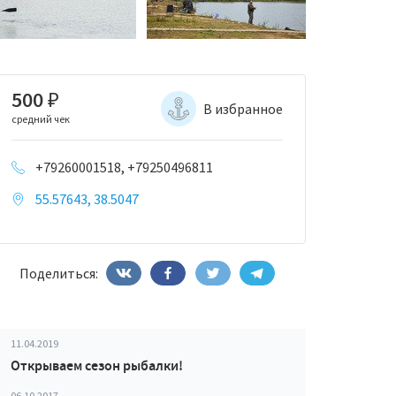
500
₽
В избранное
средний чек
+79260001518, +79250496811
55.57643, 38.5047
Поделиться:
11.04.2019
Открываем сезон рыбалки!
06.10.2017