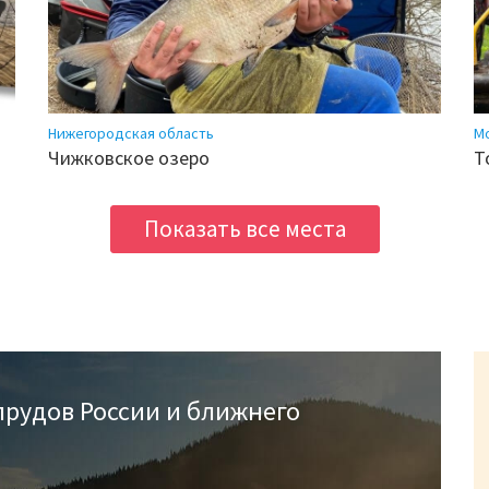
Нижегородская область
М
Чижковское озеро
Т
Показать все места
прудов России и ближнего