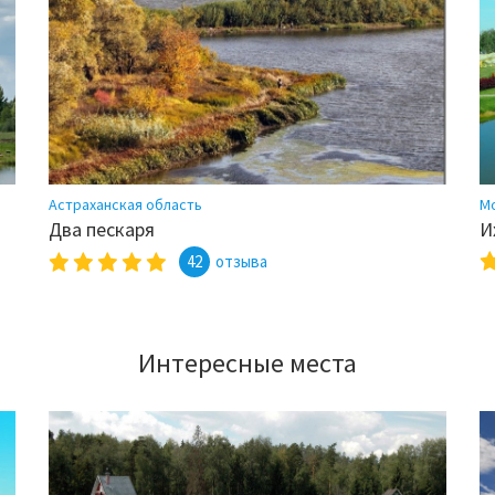
Астраханская область
М
Два пескаря
И
42
отзыва
Интересные места