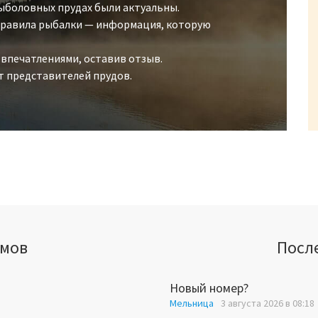
ыболовных прудах были актуальны.
 правила рыбалки — информация, которую
 впечатлениями, оставив отзыв.
т представителей прудов.
ёмов
Посл
Новый номер?
Мельница
3 августа 2026 в 08:18