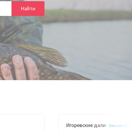
Найти
Игоревские дали
Омская обла