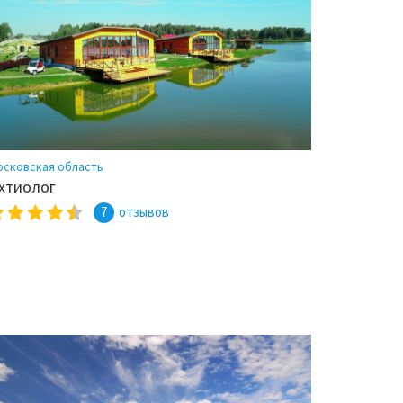
осковская область
хтиолог
7
отзывов