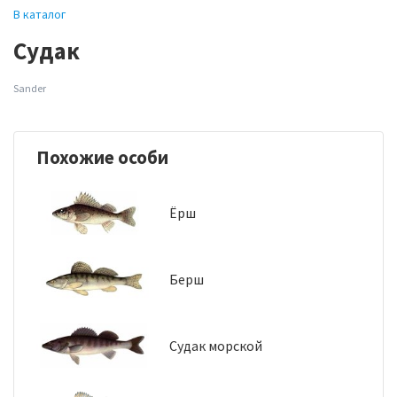
В каталог
Судак
Sander
Похожие особи
Ёрш
Берш
Судак морской