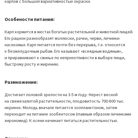
карпов с большой вариативностью окраски.
Особености питания:
Карп кормится в местах богатых растительной и животной пищей.
Его рацион разнообразят моллюски, рачки, черви, личинки
насекомых. Карп питается почти без перерыва, т.к. относится
к безжелудочным рыбам. Его называют «всеядным водяным»,
и приравнивают к свинье по неприхотливости в выборе пищи,
быстрому росту и жирению.
Размножение:
Достигает половой зрелости на 3-5-м году. Нерест весной
на свежезалитой растительности, плодовитость 700-800 тыс.
икринок. Молодь вначале питается зоопланктоном, затем
переходит на питание зообентосом (главным образом личинками
хирономид). К осени начинает питаться растительностью.