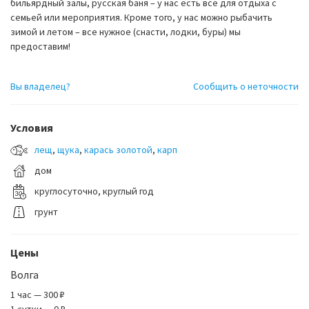
бильярдный залы, русская баня – у нас есть все для отдыха с
семьей или мероприятия. Кроме того, у нас можно рыбачить
зимой и летом – все нужное (снасти, лодки, буры) мы
предоставим!
Вы владелец?
Сообщить о неточности
Условия
лещ
,
щука
,
карась золотой
,
карп
дом
круглосуточно, круглый год
грунт
Цены
Волга
1 час — 300 ₽
1 сутки — 0 ₽