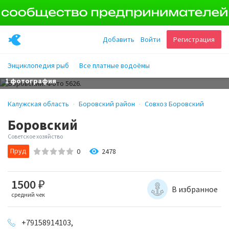
Добавить
Войти
Регистрация
Энциклопедия рыб
Все платные водоёмы
1 фотография
Калужская область
Боровский район
Совхоз Боровский
Боровский
Советское хозяйство
Пруд
2478
0
1500
₽
В избранное
средний чек
+79158914103,