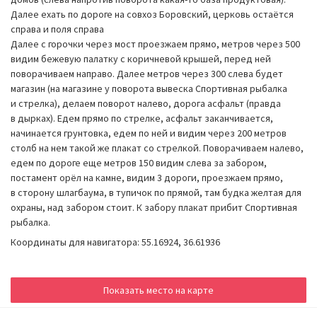
Далее ехать по дороге на совхоз Боровский, церковь остаётся
справа и поля справа
Далее с горочки через мост проезжаем прямо, метров через 500
видим бежевую палатку с коричневой крышей, перед ней
поворачиваем направо. Далее метров через 300 слева будет
магазин (на магазине у поворота вывеска Спортивная рыбалка
и стрелка), делаем поворот налево, дорога асфальт (правда
в дырках). Едем прямо по стрелке, асфальт заканчивается,
начинается грунтовка, едем по ней и видим через 200 метров
столб на нем такой же плакат со стрелкой. Поворачиваем налево,
едем по дороге еще метров 150 видим слева за забором,
постамент орёл на камне, видим 3 дороги, проезжаем прямо,
в сторону шлагбаума, в тупичок по прямой, там будка желтая для
охраны, над забором стоит. К забору плакат прибит Спортивная
рыбалка.
Координаты для навигатора: 55.16924, 36.61936
Показать место на карте