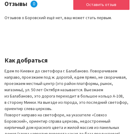
Отзывы
0
Оставить отзыв
Отзывов о Боровский ещё нет, ваш может стать первым.
Как добраться
Едем по Киевке до светофора г. Балабаново. Поворачиваем
направо, проезжаем под ж. дорогой, едем прямо, не сворачивая,
проезжаем местный центр (это район платформы, рынок,
магазины), ул. 50 лет Октября называется. Выезжаем
из Балабаново, это дорога переходит в большое кольцо А-108,
в сторону Минки. На выезде из города, это последний светофор,
ориентир слева церковь.
Поворот направо на светофоре, на указателе «Совхоз
Боровский», ориентир справа церковь, недостроенный
кирпичный дом красного цвета и жилой массив из панельных
домов (слева напротив поворота какая-то база продуктовая).