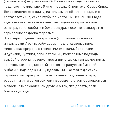
(скопинскому) направлению. От Рязани он находится совсем
недалеко — буквально в 5 км от поселка Строитель. Озеро Синец
более километра в длину, максимальная общая площадь его
составляет 22 Га, самое глубокое место 5 м. Весной 2011 года
здесь начали целенаправленно выращивать карпа различного
размера, толстолобика и белого амура, а осенью планируется
зарыбление водоема форелью!
Все озеро поделено на три зоны (трофейная, основная
и мальковая). Ловить рыбу здесь — одно удовольствие:
живописная природа с тенистыми елочками, березками
и дубками, кустики, легкие холмики, комфортные подходы
с любой стороны к озеру, навесы для отдыха, мангал, мостки и,
конечно, сам клёв, который постоянно радует любителей
рыбалки! Подъезд к Синцу идеальный — асфальт до самой
парковки, которая располагается непосредственно перед
озером, так что автолюбителям вообще не стоит беспокоиться
о своем четырехколесном друге и о том, что делать, если
брызнет дождь!
Вы владелец?
Сообщить о неточности