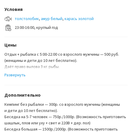
Условия
толстолобик
,
амур белый
,
карась золотой
23:00-16:00, круглый год
Цены
Отдых + рыбалка с 5:00-22:00 со взрослого мужчины — 500 руб.
(женщины и дети до 10 лет бесплатно).
Даёт право вылова 3 кг. рыбы.
Отдых + рыбалка ночью 22:00-8:00 со взрослого мужчины —
Развернуть
1000 руб.
(женщины и дети до 10 лет бесплатно).
Даёт право вылова 6 кг. рыбы.
Дополнительно
Отдых + рыбалка сутки — 1500 руб.
(женщины и дети до 10 лет бесплатно).
Кемпинг без рыбалки — 300р. со взрослого мужчины (женщины
Даёт право вылова 10 кг. рыбы.
и дети до 10 лет бесплатно).
Стоимость выловленный рыбы:
Беседка на 5-7 человек — 750р./1000р. (Возможность приготовить
Амур — 150 руб/кг.
шашлык, плов или уху + свет и 220В + дер. пол)
Карп — 150 руб/кг.
Беседка большая — 1500р./2000р. (Возможность приготовить