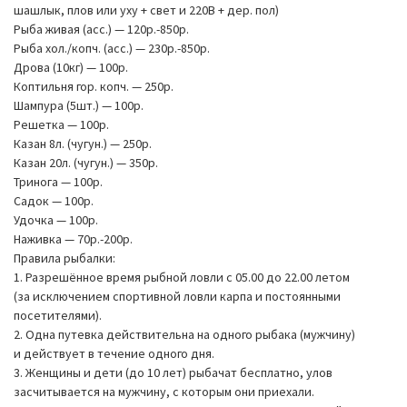
Толстолобик — 150 руб/кг.
шашлык, плов или уху + свет и 220В + дер. пол)
Рыба живая (асс.) — 120р.-850р.
Рыба хол./копч. (асс.) — 230р.-850р.
Дрова (10кг) — 100р.
Коптильня гор. копч. — 250р.
Шампура (5шт.) — 100р.
Решетка — 100р.
Казан 8л. (чугун.) — 250р.
Казан 20л. (чугун.) — 350р.
Тринога — 100р.
Садок — 100р.
Удочка — 100р.
Наживка — 70р.-200р.
Правила рыбалки:
1. Разрешённое время рыбной ловли с 05.00 до 22.00 летом
(за исключением спортивной ловли карпа и постоянными
посетителями).
2. Одна путевка действительна на одного рыбака (мужчину)
и действует в течение одного дня.
3. Женщины и дети (до 10 лет) рыбачат бесплатно, улов
засчитывается на мужчину, с которым они приехали.