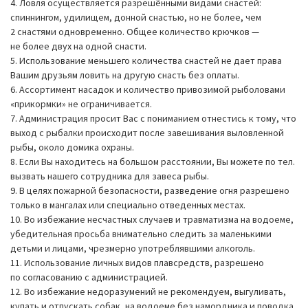
4. Ловля осуществляется разрешёнными видами снастей:
спиннингом, удилищем, донной снастью, но не более, чем
2 снастями одновременно. Общее количество крючков —
не более двух на одной снасти.
5. Использование меньшего количества снастей не дает права
Вашим друзьям ловить на другую снасть без оплаты.
6. Ассортимент насадок и количество привозимой рыболовами
«прикормки» не ограничивается.
7. Администрация просит Вас с пониманием отнестись к тому, что
выход с рыбалки происходит после завешивания выловленной
рыбы, около домика охраны.
8. Если Вы находитесь на большом расстоянии, Вы можете по тел.
вызвать нашего сотрудника для завеса рыбы.
9. В целях пожарной безопасности, разведение огня разрешено
только в мангалах или специально отведенных местах.
10. Во избежание несчастных случаев и травматизма на водоеме,
убедительная просьба внимательно следить за маленькими
детьми и лицами, чрезмерно употреблявшими алкоголь.
11. Использование личных видов плавсредств, разрешено
по согласованию с администрацией.
12. Во избежание недоразумений не рекомендуем, выгуливать,
купать и отпускать собак, на водоеме без намордника и поводка.