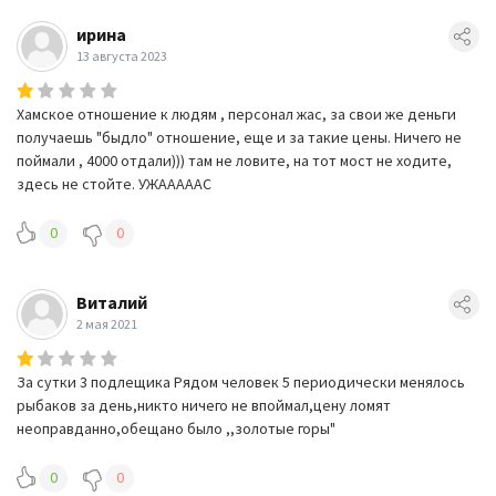
ирина
13 августа 2023
Хамское отношение к людям , персонал жас, за свои же деньги
получаешь "быдло" отношение, еще и за такие цены. Ничего не
поймали , 4000 отдали))) там не ловите, на тот мост не ходите,
здесь не стойте. УЖАААААС
0
0
Виталий
2 мая 2021
За сутки 3 подлещика Рядом человек 5 периодически менялось
рыбаков за день,никто ничего не впоймал,цену ломят
неоправданно,обещано было ,,золотые горы"
0
0