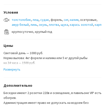
Условия
толстолобик
,
лещ
,
судак
, форель,
сиг
,
налим
, осетровые,
амур белый
,
линь
,
окунь
,
плотва
,
щука
,
карась золотой
,
карп
круглосуточно, круглый год
Цены
Световой день — 1000 руб.
Норма вылова: 4кг форели и налима или 5 кг другой рыбы
на 24 часа — 1500 руб.
Норма вылова: 5кг форели и налима или 10 кг другой рыбы.
Развернуть
Вечерняя (по будням с 17:00) — 600 руб.
Норма вылова: 2кг форели или 4кг другой рыбы.
Рыба, пойманная сверх разрешённого, оплачивается из расчета
Дополнительно
300 руб/кг для восстановления биоресурса водоема (кроме
форели — 650 руб/кг и осетровых — 980 руб/кг).
Беседки имеют 2 розетки 220в и освещение, в павильоне VIP есть
обогрев.
Администрация имеет право не допускать на водоем без