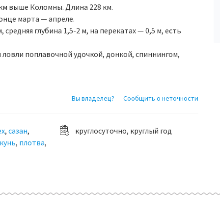
 км выше Коломны. Длина 228 км.
онце марта — апреле.
 средняя глубина 1,5-2 м, на перекатах — 0,5 м, есть
я ловли поплавочной удочкой, донкой, спиннингом,
Вы владелец?
Сообщить о неточности
ех
,
сазан
,
круглосуточно, круглый год
кунь
,
плотва
,