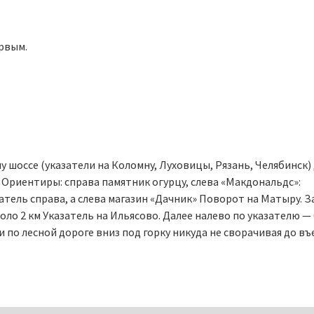
рвым.
оссе (указатели на Коломну, Луховицы, Рязань, Челябинск) д
 Ориентиры: справа памятник огурцу, слева «Макдональдс»:
тель справа, а слева магазин «Дачник» Поворот на Матыру. З
оло 2 км Указатель на Ильясово. Далее налево по указателю — 
 по лесной дороге вниз под горку никуда не сворачивая до въ