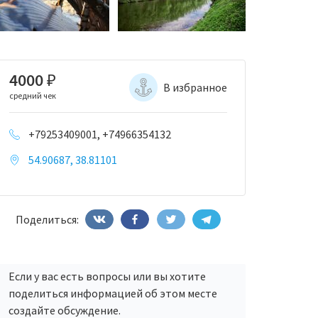
4000
₽
В избранное
средний чек
+79253409001, +74966354132
54.90687, 38.81101
Поделиться:
Если у вас есть вопросы или вы хотите
поделиться информацией об этом месте
создайте обсуждение.