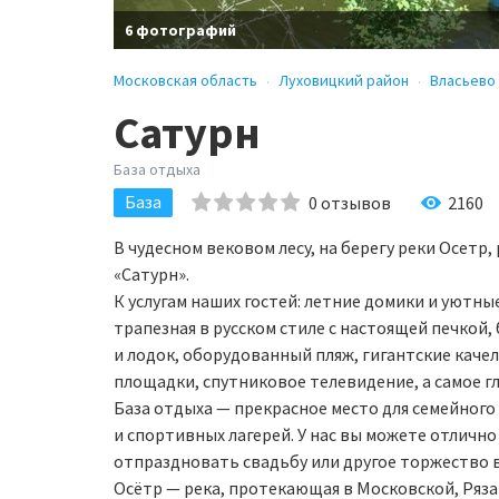
6 фотографий
Московская область
Луховицкий район
Власьево
Сатурн
База отдыха
База
0
отзывов
2160
В чудесном вековом лесу, на берегу реки Осетр
«Сатурн».
К услугам наших гостей: летние домики и уютны
трапезная в русском стиле с настоящей печкой, 
и лодок, оборудованный пляж, гигантские каче
площадки, спутниковое телевидение, а самое гл
База отдыха — прекрасное место для семейного
и спортивных лагерей. У нас вы можете отличн
отпраздновать свадьбу или другое торжество 
Осётр — река, протекающая в Московской, Ряза