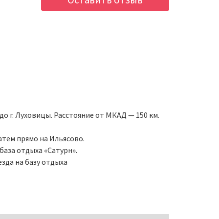
о г. Луховицы. Расстояние от МКАД — 150 км.
атем прямо на Ильясово.
база отдыха «Сатурн».
езда на базу отдыха