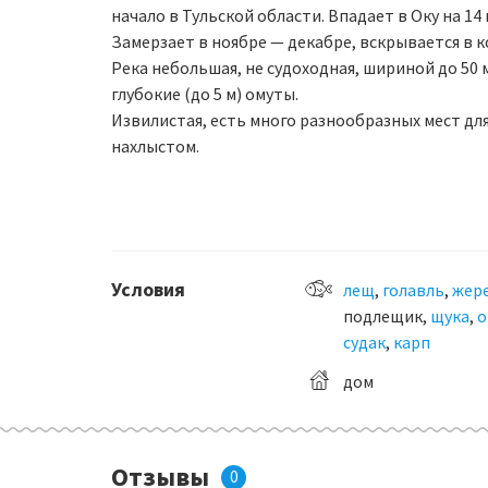
начало в Тульской области. Впадает в Оку на 14
Замерзает в ноябре — декабре, вскрывается в к
Река небольшая, не судоходная, шириной до 50 м,
глубокие (до 5 м) омуты.
Извилистая, есть много разнообразных мест дл
нахлыстом.
Условия
лещ
,
голавль
,
жер
подлещик,
щука
,
о
судак
,
карп
дом
Отзывы
0