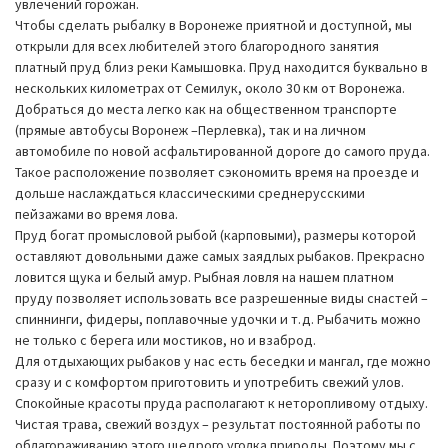
увлечений горожан.
Чтобы сделать рыбалку в Воронеже приятной и доступной, мы
открыли для всех любителей этого благородного занятия
платный пруд близ реки Камышовка. Пруд находится буквально в
нескольких километрах от Семилук, около 30 км от Воронежа.
Добраться до места легко как на общественном транспорте
(прямые автобусы Воронеж –Перлевка), так и на личном
автомобиле по новой асфальтированной дороге до самого пруда.
Такое расположение позволяет сэкономить время на проезде и
дольше наслаждаться классическими среднерусскими
пейзажами во время лова.
Пруд богат промысловой рыбой (карповыми), размеры которой
оставляют довольными даже самых заядлых рыбаков. Прекрасно
ловится щука и белый амур. Рыбная ловля на нашем платном
пруду позволяет использовать все разрешенные виды снастей –
спиннинги, фидеры, поплавочные удочки и т.д. Рыбачить можно
не только с берега или мостиков, но и взаброд.
Для отдыхающих рыбаков у нас есть беседки и мангал, где можно
сразу и с комфортом приготовить и употребить свежий улов.
Спокойные красоты пруда располагают к неторопливому отдыху.
Чистая трава, свежий воздух – результат постоянной работы по
облагораживанию этого щедрого уголка природы. Поэтому мы с