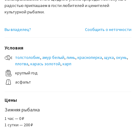
радостью приглашаем в гости любителей и ценителей
культурной рыбалки.
Вы владелец?
Сообщить о неточности
Условия
толстолобик
,
амур белый
,
линь
,
красноперка
,
щука
,
окунь
,
плотва
,
карась золотой
,
карп
круглый год
асфальт
Цены
Зимняя рыбалка
1 час — 0 ₽
1 сутки — 200 ₽