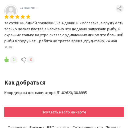
24 мая 2018
за сутки ни одной поклёвки, на 4 донки и 2 поплавка, в пруду есть
только мелкая плотва,а написано что недавно запускали рыбу, и
охранник только на утро сказал с удивленным лицом что большой
рыбы в пруду нет... ребята не тратте время ,пруд-говно. 24 мая
2018
1
0
Как добраться
Координаты для навигатора: 51.82623, 38.8995
Показать место на карте
О проекте
Реклама
PRO-аккаунт
Сотрудничество
Правила