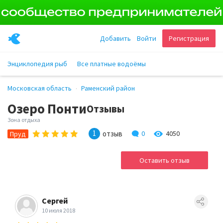
Добавить
Войти
Регистрация
Энциклопедия рыб
Все платные водоёмы
Московская область
Раменский район
Озеро Понти
Отзывы
Зона отдыха
1
отзыв
0
4050
Пруд
Оставить отзыв
Сергей
10 июля 2018