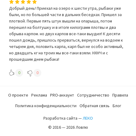
Добрый день! Приехал на озеро к шести утра, рыбаки уже
были, но по большей части в дальних беседках. Пришел за
плотвой. Первые пять штук вышли на опарыша, потом
перешел на болтушку и в итоге килограмм плотвы и два
обрыва карпом. но двух карпов все-таки выудил! К десяти
пошел дождь, пришлось прерваться, вернулся на водоем к
четырем дня, половить карпа, карп был не особо активный,
но двадцать кг на троих мы все-таки взяли. НХНЧ и с
прошедшим днем рыбака!
0
0
О проекте
Реклама
PRO-аккаунт
Сотрудничество
Правила
Политика конфиденциальности
Обратная связь
Блог
Разработка сайта —
ЛЕКО
© 2016 — 2026 Ловлю