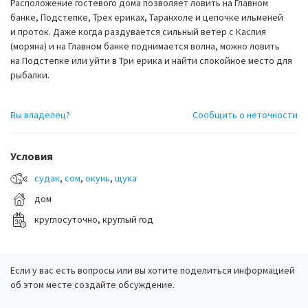
Расположение гостевого дома позволяет ловить на Главном
банке, Подстепке, Трех ериках, Таранхоле и цепочке ильменей
и проток. Даже когда раздувается сильный ветер с Каспия
(моряна) и на Главном банке поднимается волна, можно ловить
на Подстепке или уйти в Три ерика и найти спокойное место для
рыбалки.
Вы владелец?
Сообщить о неточности
Условия
судак
,
сом
,
окунь
,
щука
дом
круглосуточно, круглый год
Если у вас есть вопросы или вы хотите поделиться информацией
об этом месте создайте обсуждение.