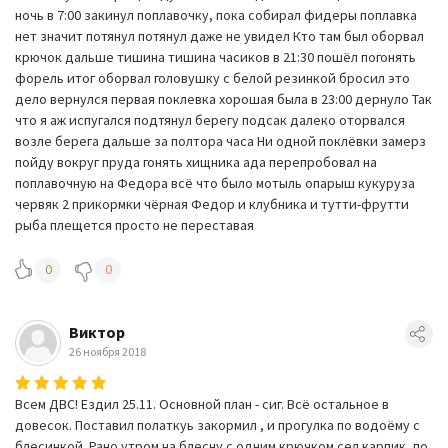
ночь в 7:00 закинул поплавочку, пока собирал фидеры поплавка
нет значит потянул потянул даже не увидел Кто там был оборвал
крючок дальше тишина тишина часиков в 21:30 пошёл погонять
форель итог оборвал головушку с белой резинкой бросил это
дело вернулся первая поклевка хорошая была в 23:00 дернуло Так
что я аж испугался подтянул берегу подсак далеко оторвался
возле берега дальше за полтора часа Ни одной поклёвки замерз
пойду вокруг пруда гонять хищника ада перепробовал на
поплавочную на Федора всё что было мотыль опарыш кукуруза
червяк 2 прикормки чёрная Федор и клубника и тутти-фрутти
рыба плещется просто не переставая
0
0
Виктор
26 ноября 2018
Всем ДВС! Ездил 25.11. Основной план - сиг. Всё остальное в
довесок. Поставил полаткуь закормил , и прогулка по водоёму с
блесинкой. Рано утром на блесну с одним крючком сел карпик, по