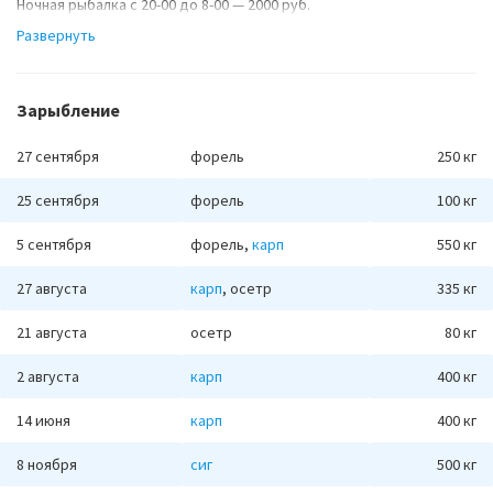
Ночная рыбалка с 20-00 до 8-00 — 2000 руб.
Пойманная рыба входит в стоимость путевки по прейскуранту
Развернуть
на сумму оплаты.
Стоимость выловленный рыбы:
Амур — 250 руб/кг.
Зарыбление
Карп — 250 руб/кг.
Линь — 300 руб/кг.
27 сентября
форель
250 кг
Осетр — 700 руб/кг.
Сазан — 250 руб/кг.
25 сентября
форель
100 кг
Сом — 300 руб/кг.
Форель — 400 руб/кг.
5 сентября
форель,
карп
550 кг
Щука — 300 руб/кг.
27 августа
карп
, осетр
335 кг
21 августа
осетр
80 кг
2 августа
карп
400 кг
14 июня
карп
400 кг
8 ноября
сиг
500 кг