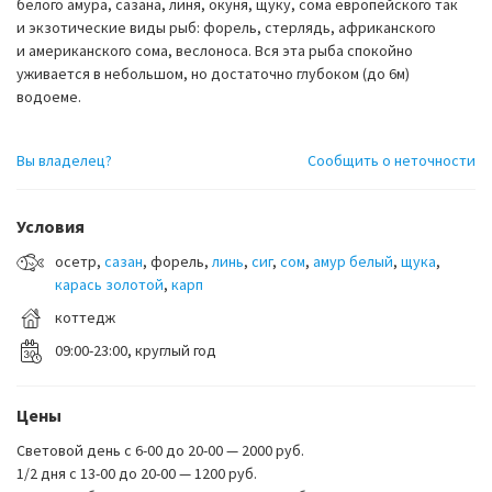
белого амура, сазана, линя, окуня, щуку, сома европейского так
и экзотические виды рыб: форель, стерлядь, африканского
и американского сома, веслоноса. Вся эта рыба спокойно
уживается в небольшом, но достаточно глубоком (до 6м)
водоеме.
Вы владелец?
Сообщить о неточности
Условия
осетр,
сазан
, форель,
линь
,
сиг
,
сом
,
амур белый
,
щука
,
карась золотой
,
карп
коттедж
09:00-23:00, круглый год
Цены
Cветовой день с 6-00 до 20-00 — 2000 руб.
1/2 дня с 13-00 до 20-00 — 1200 руб.