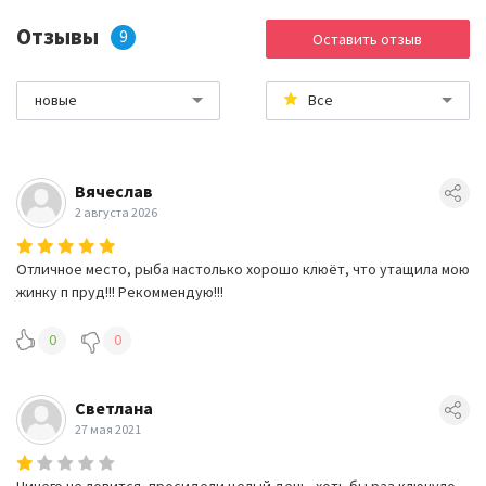
Отзывы
9
Оставить отзыв
новые
Все
Вячеслав
2 августа 2026
Отличное место, рыба настолько хорошо клюёт, что утащила мою
жинку п пруд!!! Рекоммендую!!!
0
0
Светлана
27 мая 2021
Ничего не ловится, просидели целый день, хоть бы раз клюнуло,