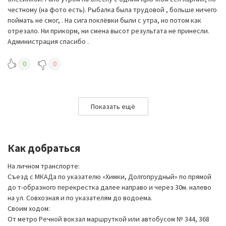
честному (на фото есть). Рыбалка была трудовой , больше ничего
поймать не смог, . На сига поклёвки были с утра, но потом как
отрезало. Ни прикорм, ни смена высот результата не принесли.
Администрация спасибо .
0
0
Показать ещё
Как добраться
На личном транспорте:
Съезд с МКАДа по указателю «Химки, Долгопрудный» по прямой
до т-образного перекрестка далее направо и через 30м. налево
на ул. Совхозная и по указателям до водоема.
Своим ходом:
От метро Речной вокзал маршруткой или автобусом № 344, 368