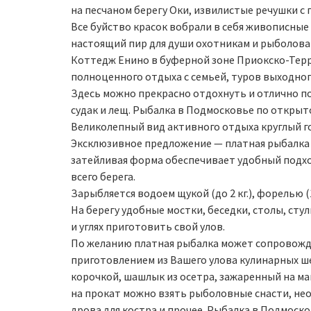
на песчаном берегу Оки, извилистые речушки с п
Все буйство красок вобрали в себя живописные 
настоящий пир для души охотникам и рыболова
Коттедж Енино в буферной зоне Приокско-Терр
полноценного отдыха с семьей, туров выходног
Здесь можно прекрасно отдохнуть и отлично пор
судак и лещ. Рыбалка в Подмосковье по открыт
Великолепный вид активного отдыха круглый г
Эксклюзивное предложение — платная рыбалка 
затейливая форма обеспечивает удобный подхо
всего берега.
Зарыбляется водоем щукой (до 2 кг.), форелью (
На берегу удобные мостки, беседки, столы, сту
и углях приготовить свой улов.
По желанию платная рыбалка может сопровожд
приготовлением из Вашего улова кулинарных ш
корочкой, шашлык из осетра, зажаренный на ман
на прокат можно взять рыболовные снасти, нео
дрова для костра и прочее. Рыбалка в Подмоск