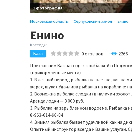
1 фотография
Московская область
Серпуховский район
Енино
Енино
Коттедж
База
0
отзывов
2266
Приглашаем Вас на отдых с рыбалкой в Подмоск
(прикормленные места).
1. В летний период рыбалка на плетне, как на м
жерех, щука). Удачлива рыбалка на кораблике на
2. Возможна рыбалка с лодки (в наличии эхолот,
Аренда лодки — 3 000 руб.
3. Рыбалка на зарыбленном водоеме. Рыбалка на
8-963-614-98-84
4. Зимняя рыбалка бывает удачливой как на дик
Опытный инструктор всегда к Вашим услугам. С