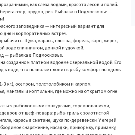
розрачными, как слеза водами, красота лесов и полей.
берега озер, прудов, рек. Рыбалка в Подмосковье —
м!
асного заповедника — интересный вариант для
о дня и корпоративных встреч.
ыбачить. Щука, карась, плотва, форель, карп, жерех,
ой воде спиннингом, донкой и удочкой.
од — рыбалка в Подмосковье.
на созданном платном водоеме с зеркальной водой. Его
д к воде, что позволяет ловить рыбу комфортно вдоль
1-3 кг.), осетром, толстолобиком и карпом.
лья, мангалы и коптильни, где можно на открытом огне
аться рыболовными конкурсами, соревнованиями,
едевров от шеф-повара: рыба-гриль с золотистой
гале, карась в сметане, щука по-деревенски. У егерей
бходимое снаряжение, насадки, прикормку, приманку,
овье — это спортивная ловля карпа, ловля хищников