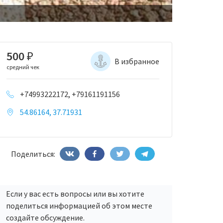
500
₽
В избранное
средний чек
+74993222172, +79161191156
54.86164, 37.71931
Поделиться:
Если у вас есть вопросы или вы хотите
поделиться информацией об этом месте
создайте обсуждение.