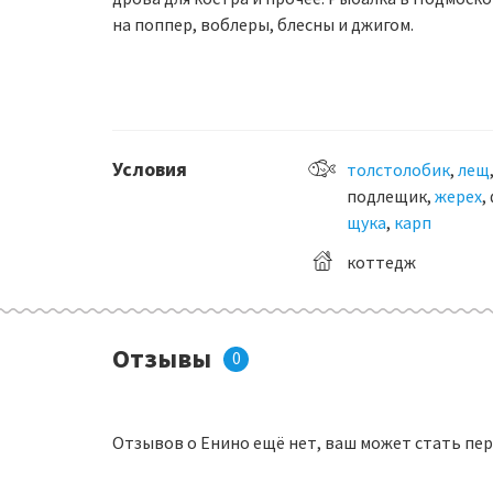
на поппер, воблеры, блесны и джигом.
Условия
толстолобик
,
лещ
подлещик,
жерех
,
щука
,
карп
коттедж
Отзывы
0
Отзывов о Енино ещё нет, ваш может стать пе