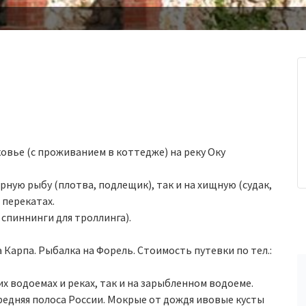
овье (с проживанием в коттедже) на реку Оку
ирную рыбу (плотва, подлещик), так и на хищную (судак,
 перекатах.
 спиннинги для троллинга).
 Карпа. Рыбалка на Форель. Стоимость путевки по тел.:
их водоемах и реках, так и на зарыбленном водоеме.
редняя полоса России. Мокрые от дождя ивовые кусты