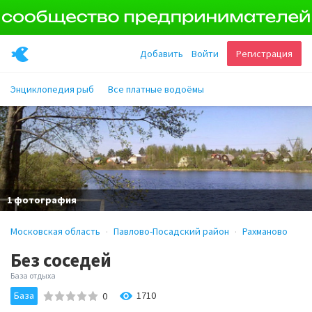
Добавить
Войти
Регистрация
Энциклопедия рыб
Все платные водоёмы
1 фотография
Московская область
Павлово-Посадский район
Рахманово
Без соседей
База отдыха
База
1710
0