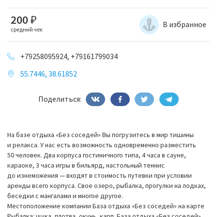
200
₽
В избранное
средний чек
+79258095924, +79161799034
55.7446, 38.61852
Поделиться:
На базе отдыха «Без соседей» Вы погрузитесь в мир тишины
и релакса. У нас есть возможность одновременно разместить
50 человек. Два корпуса гостиничного типа, 4 часа в сауне,
караоке, 3 часа игры в бильярд, настольный теннис
до изнеможения — входят в стоимость путевки при условии
аренды всего корпуса. Свое озеро, рыбалка, прогулки на лодках,
беседки с мангалами и многое другое.
Местоположение компании База отдыха «Без соседей» на карте
Рыбалка: щука, плотва, окунь, карп. База отдыха «Без соседей»