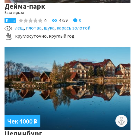
Дейма-парк
База отдыха
4759
0
База
0
лещ
,
плотва
,
щука
,
карась золотой
круглосуточно, круглый год
Чек 4000
₽
Целинбург