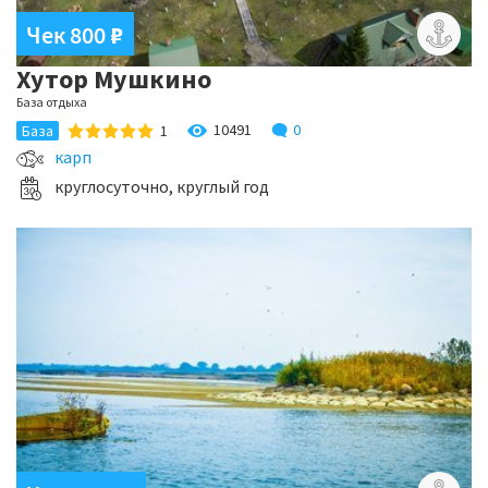
Чек 800
₽
Хутор Мушкино
База отдыха
10491
0
База
1
карп
круглосуточно, круглый год