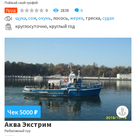
Поймай свой трофей
2838
0
Пруд
0
щука
,
сом
,
окунь
, лосось,
жерех
, треска,
судак
круглосуточно, круглый год
Чек 5000
₽
Аква Экстрим
Рыболовный тур