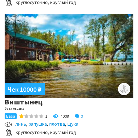
круглосуточно, круглый год
Чек 10000
₽
Виштынец
База отдыха
4008
0
База
1
линь
,
ряпушка
,
плотва
,
щука
круглосуточно, круглый год