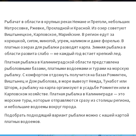
Рыбачат в области в крупных реках Немане и Преголи, небольших
Матросовке, Ржевке, Прохладной и Красной. Из озер советуют
Виштынецкое, Карповское, Марийские. В регион едут за
корюшкой, сигом, миногой, угрем, налимом и даже форелью. В
платных озерах для рыбалки разводят карпа. Зимняя рыбалка в
области развита слабо — не каждый год встает крепкий лед.
Платная рыбалка в Калининградской области представлена
рыболовными базами, платными водоемами и турами на морскую
рыбалку. С комфортом отдохнуть получится на базах Роминтен,
Виштынец и Дом рыболова, в море вывезут Немда, Тунабот или
Шторм, а рыбалку на карпа организуют в усадьбе Роминтен или в
Карповском хозяйстве. Платная рыбалка в Калининграде — это
морские туры, которые отправляются сразу из столицы региона,
и небольшие водоемы вокруг города.
Подобрать подходящий вариант рыбалки можно с нашей картой
платных водоемов.