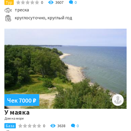
3607
0
Тур
0
треска
круглосуточно, круглый год
Чек 7000
₽
У маяка
Дом на море
3638
0
База
0