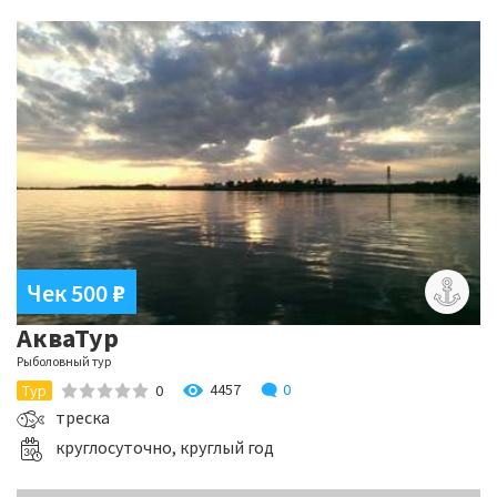
Чек 500
₽
АкваТур
Рыболовный тур
4457
0
Тур
0
треска
круглосуточно, круглый год