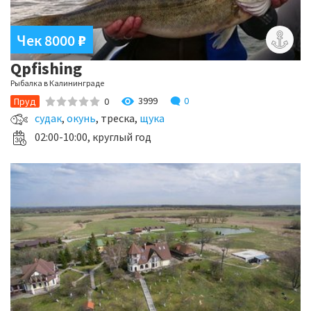
Чек 8000
₽
Qpfishing
Рыбалка в Калининграде
3999
0
Пруд
0
судак
,
окунь
, треска,
щука
02:00-10:00, круглый год