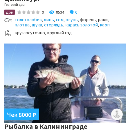
Гостевой дом
8534
0
Дом
0
толстолобик
,
линь
,
сом
,
окунь
, форель, раки,
плотва
,
щука
,
стерлядь
,
карась золотой
,
карп
круглосуточно, круглый год
Чек 8000
₽
Рыбалка в Калининграде