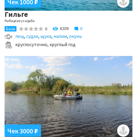
Чек 1000
₽
Гильге
Рыбацкая усадьба
8209
0
База
0
лещ
,
судак
,
щука
,
налим
,
окунь
круглосуточно, круглый год
Чек 3000
₽