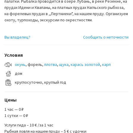
палатки. Рыбалка проводится в озере Лубань, в реке Резекне, на
прудах Идени и Квапаны, на платных прудах Нагльского рыбхоза,
на форелевых прудах в ,,Пертниеки", на нашем пруду. Организуем
охоту, турпоходы, экскурсии по окрестностям.
Вы владелец?
Сообщить о неточности
Условия
окунь
, форель,
плотва
,
щука
,
карась золотой
,
карп
дом
круглосуточно, круглый год
Цены
1 час — 0 ₽
1 сутки — 0 ₽
Услуги гида – 10 € /за 1 час
Рыбная ловля на нашем пруду – 5 € с удочки