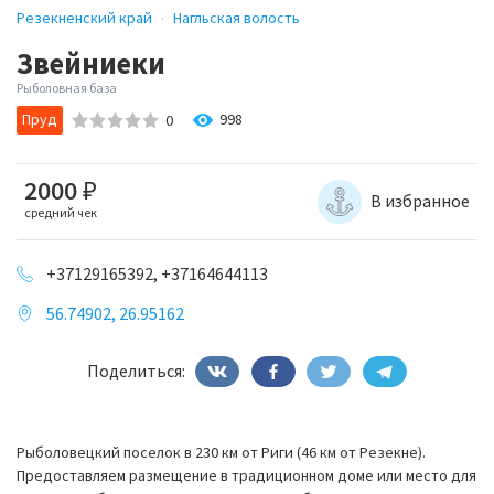
Резекненский край
Нагльская волость
Звейниеки
Рыболовная база
Пруд
998
0
2000
₽
В избранное
средний чек
+37129165392, +37164644113
56.74902, 26.95162
Поделиться:
Рыболовецкий поселок в 230 км от Риги (46 км от Резекне).
Предоставляем размещение в традиционном доме или место для