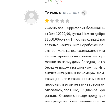
0
0
Татьяна
16 мая 2024
Ужасно всё! Территория большая, но
стОит 12000,00/сутки. Нам по добр
11000,00/сутки. Плюс парковка 1 м
грязные. Сантехника нерабочая. Ка
смыве туалета, всё содержимое ун
кабины крепятся на клеенку, котора
мошки по всему дому. Беседка, кото
беседке похожа на сливную яму. Из 
антисанитария и в их номерах. Дом
такие деньги и такое время можно б
персонал, в этом не заинтересованы
оказалось, платные, 500,00/чел. Б
раньше. О своем отъезде предупред
возвращали с боем: сначала нам го