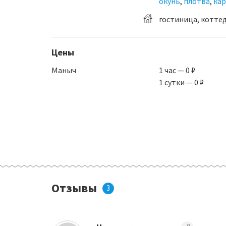
окунь
,
плотва
,
кар
гостиница, котте
Цены
Маныч
1 час — 0 ₽
1 сутки — 0 ₽
Отзывы
3