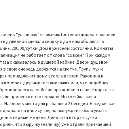
 очень "уставшая" и грязная. Гостевой дом на 7 человек
оте душевной сделали скидку и дом нам обошелся в
ашины 200,00/сутки. Дом в ужасном состоянии. Комнаты
нализация не работает от слова "совсем". При каждом
итаза оказывалось в душевой кабине. Двери душевой
я в свою очередь держится на скотче. Трупы мух и
рая принадлежит дому, утопла в грязи. Раковина в
разговора с другими гостями выяснили, что подобная
 бронировался на майские праздники в начале марта, за
ыло привести его в порядок. Но хозяйка, как и
. На берегу места для рыбалки и 2 беседки. Беседки, как
ронировали на двое суток, но вынуждены были уехать
или в первый же день. Деньги за вторые сутки
ворили, что выручку (наличку) уже отдали приехавшей