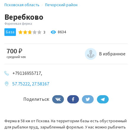
Псковская область
Печорский район
Веребково
Форелевая ферма
База
8634
3
700
₽
В избранное
средний чек
+79116955717,
57.75222, 27.58167
Поделиться:
Ферма в 58 км от Пскова. На территории базы есть обустроенный
для рыбалки пруд, зарыбленный форелью. У нас можно рыбачить