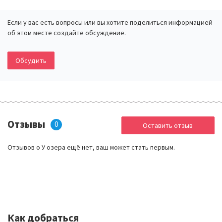
Удочка – 50 руб/час;
Казанка (лодка) – 250 руб/час;
Если у вас есть вопросы или вы хотите поделиться информацией
Пластиковая лодка (на 2, 4 или 6 мест) – 200 руб/час.
об этом месте создайте обсуждение.
Обсудить
Отзывы
0
Оставить отзыв
Отзывов о У озера ещё нет, ваш может стать первым.
Как добраться