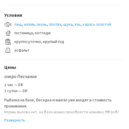
Условия
лещ
,
налим
,
окунь
,
плотва
,
щука
,
язь
,
карась золотой
гостиница, коттедж
круглосуточно, круглый год
асфальт
Цены
озеро Песчаное
1 час — 0 ₽
1 сутки — 0 ₽
Рыбалка на базе, беседка и мангал уже входят в стоимость
проживания.
Нормы вылова нет, на базе можно приобрести наживку (90 руб/
упаковка) или арендовать снасти и плавсредства.
Развернуть
Прокат: