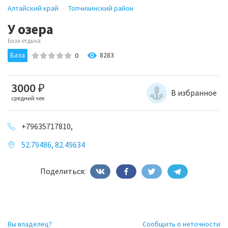
Алтайский край
Топчихинский район
У озера
База отдыха
База
8283
0
3000
₽
В избранное
средний чек
+79635717810,
52.79486, 82.49634
Поделиться:
Вы владелец?
Сообщить о неточности