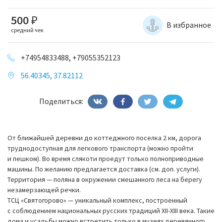
500
₽
В избранное
средний чек
+74954833488, +79055352123
56.40345, 37.82112
Поделиться:
От ближайшей деревни до коттеджного поселка 2 км, дорога
труднодоступная для легкового транспорта (можно пройти
и пешком). Во время слякоти проедут только полноприводные
машины. По желанию предлагается доставка (см. доп. услуги).
Территория — поляна в окружении смешанного леса на берегу
незамерзающей речки.
ТСЦ «Святогорово» — уникальный комплекс, построенный
с соблюдением национальных русских традиций XII-XIII века. Такие
дома и усадьбы можно встретить только в музеях деревянного