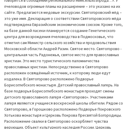
говорится в сообщении регионального Минсельхозпрода…». У
пчеловодов огромные планы на расширение – это указано на их
сайте. Предлагаются медовые экскурсии. Святогоровский мёд –
это уже имя. Декларация о соответствии Святогоровского мёда
подтверждена Евразийским экономическим союзом. Кроме того,
на базе данной пасеки планируется создание Генетического
центра для возрождения пчеловодства в Подмосковье, что
отметил сам Министр сельского хозяйства и продовольствия
Московской области Андрей Разин. Святое место. Святогорово -
центральная часть Радонежья, святое место для православных
христиан. Это место туристического паломничества
православных христиан. Непосредственно в Святогорово
расположен освящённый источник, к которому люди едут
издалека. В Святогорово расположено Подворье
Борисоглебского монастыря. Детский православный лагерь. На
базе подворья Борисоглебского монастыря проходят смены
детского православного лагеря «Святогорово». Участниками
лагеря являются учащиеся воскресной школы обители. Рядом со
Святогорово, в Горошково расположено Подворье Покровского
Хотькова монастыря и Церковь Покрова Пресвятой Богородицы.
Расположение свалки в Святогорово оскорбляет чувства
верующих. Объект культурного наследия России. Церковь