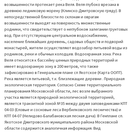
возвышенности протекает река Веля. Веля глубоко врезана в
древнюю ледниковую морену (Клинско-Дмитровскую гряду). В
непосредственной близости по склонам и оврагам
возвышенности выходят на поверхность множественные
родники, что свидетельствует о неглубоком залегании грунтовых
вод. При отсутствующем центральном водоснабжении,
население ближайших деревень, садовых обществ и подворий
монастырей, жители осуществляют водозабор питьевой воды из
родников, реки и обычных колодцев. Водоохранная зона. Река
Веля относится к бассейну ценных природных территорий и
имеет водоохранную зону в 200 метров, что также
зафиксировано в Генеральном плане сп Якотское (Карта ООПТ).
Река является питьевой, т.к. близлежащие деревни . Природная
экологическая территория. Согласно Схеме территориального
планирования Московской области, лес возле выбранного
участка является природной экологической территорией,
является транзитной зоной №35 между двумя заповедниками КПТ
04-03 (Еловые и сосновые леса Вербилковского лесничества) и
КПТ 04-07 (Нелидово-Балабановская лесная дача). В Генплане сп.
Якотское Дмитровского муниципального района Московской
области содержится аналогичная информация. Вид