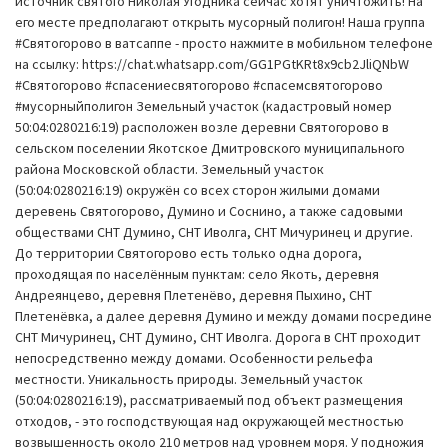
источник святого Николая Угодника сейчас хотят уничтожить! На
его месте предполагают открыть мусорный полигон! Наша группа
#Святогорово в ватсаппе - просто нажмите в мобильном телефоне
на ссылку: https://chat.whatsapp.com/GG1PGtKRt8x9cb2JliQNbW
#Святогорово #спасениесвятогорово #спасемсвятогорово
#мусорныйполигон Земельный участок (кадастровый номер
50:04:0280216:19) расположен возле деревни Святогорово в
сельском поселении Якотское Дмитровского муниципального
района Московской области. Земельный участок
(50:04:0280216:19) окружён со всех сторон жилыми домами
деревень Святогорово, Думино и Соснино, а также садовыми
обществами СНТ Думино, СНТ Иволга, СНТ Мичуринец и другие.
До территории Святогорово есть только одна дорога,
проходящая по населённым пунктам: село Якоть, деревня
Андреянцево, деревня Плетенёво, деревня Пыхино, СНТ
Плетенёвка, а далее деревня Думино и между домами посредине
СНТ Мичуринец, СНТ Думино, СНТ Иволга. Дорога в СНТ проходит
непосредственно между домами. Особенности рельефа
местности. Уникальность природы. Земельный участок
(50:04:0280216:19), рассматриваемый под объект размещения
отходов, - это господствующая над окружающей местностью
возвышенность около 210 метров над уровнем моря. У подножия