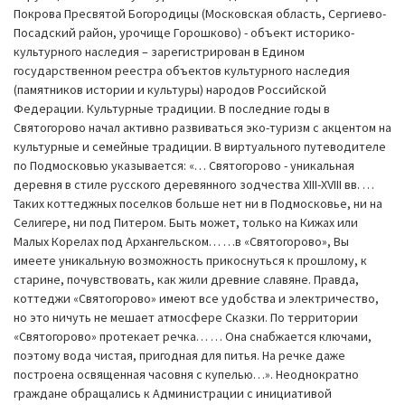
Покрова Пресвятой Богородицы (Московская область, Сергиево-
Посадский район, урочище Горошково) - объект историко-
культурного наследия – зарегистрирован в Едином
государственном реестра объектов культурного наследия
(памятников истории и культуры) народов Российской
Федерации. Культурные традиции. В последние годы в
Святогорово начал активно развиваться эко-туризм с акцентом на
культурные и семейные традиции. В виртуального путеводителе
по Подмосковью указывается: «… Святогорово - уникальная
деревня в стиле русского деревянного зодчества XIII-XVIII вв. …
Таких коттеджных поселков больше нет ни в Подмосковье, ни на
Селигере, ни под Питером. Быть может, только на Кижах или
Малых Корелах под Архангельском… …в «Святогорово», Вы
имеете уникальную возможность прикоснуться к прошлому, к
старине, почувствовать, как жили древние славяне. Правда,
коттеджи «Святогорово» имеют все удобства и электричество,
но это ничуть не мешает атмосфере Сказки. По территории
«Святогорово» протекает речка… … Она снабжается ключами,
поэтому вода чистая, пригодная для питья. На речке даже
построена освященная часовня с купелью…». Неоднократно
граждане обращались к Администрации с инициативой