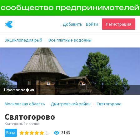
Добавить
Войти
Регистрация
Энциклопедия рыб
Все платные водоёмы
1 фотография
Московская область
Дмитровский район
Святогорово
Святогорово
Коттеджный поселок
База
3143
1