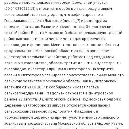
разрешенного использования земли. Земельный участок
(50:04:0280216:19) относится к особо ценным продуктивным
сельскохозяйственным угодьям, что зафиксировано в
Генеральном плане сп Якотское (лист 1_7) и ряде других
нормативных актов. Развитие пчеловодства. Экологически-
чистый район. Власти Московской области рекламируют данный
район как экологически чистое место для привлечения
пчеловодов и фермеров. Министерство сельского хозяйства и
продовольствия Московской области активно привлекает
инвесторов в сельское хозяйство, работает над созданием
закона о пчеловодстве, область тратит деньги и выдает гранты
пчеловодам. Инвесторы пришли в Святогорово. На открытии
пасеки в Святогорово планировал присутствовать лично Министр
сельского хозяйства Московской области. Так в Дмитровском
вестнике от 21.08.2017 г. сообщалось: «Новая пасека
сельхозпредприятия «Раздолье» откроется в Дмитровском
районе 23 августа. В Дмитровском районе Подмосковья рядом с
деревней Святогорово 23 августа откроется новая пасека
сельскохозяйственного предприятия «Раздолье», в
торжественной церемонии примет участие министр сельского
хозяйства и продовольствия Московской области Андрей Разин,