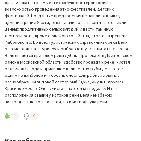
организовать в этом месте особую эко-территорию с
возможностью проведения этно-фестивалей, детских
фестивалей. Но, данные предложения не нашли отклика у
администрации Якоти, отказывали со ссылкой что это земли
ценных продуктивных сельхозугодий и вести там иную
деятельность, кроме сельского хозяйства, строго запрещено.
Рыболовство. Во всех туристических справочниках река Веля
рекомендована к туризму и рыболовству. Вот цитата: «…Река
Веля является притоком реки Дубны. Протекает в Дмитровском
районе Московской области. Удобство проезда к реке, чистая
родниковая вода и приличное количество рыбы делают ее
одним из наиболее интересных мест для рыбной ловли…
разнообразный видовой состав рыб (щука, окунь и другие)… …
Красивое место. Очень чистая, проточная вода…». Из-за
расположения свалки у истоков реки Веля неизбежно
пострадают не только люди, но и ихтиофауна реки.
1
0
Как добраться