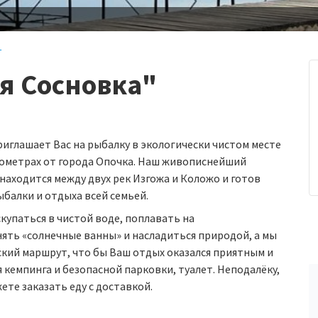
г
я Сосновка"
лашает Вас на рыбалку в экологически чистом месте
илометрах от города Опочка. Наш живописнейший
находится между двух рек Изгожа и Коложо и готов
балки и отдыха всей семьей.
купаться в чистой воде, поплавать на
ять «солнечные ванны» и насладиться природой, а мы
кий маршрут, что бы Ваш отдых оказался приятным и
 кемпинга и безопасной парковки, туалет. Неподалёку,
ете заказать еду с доставкой.