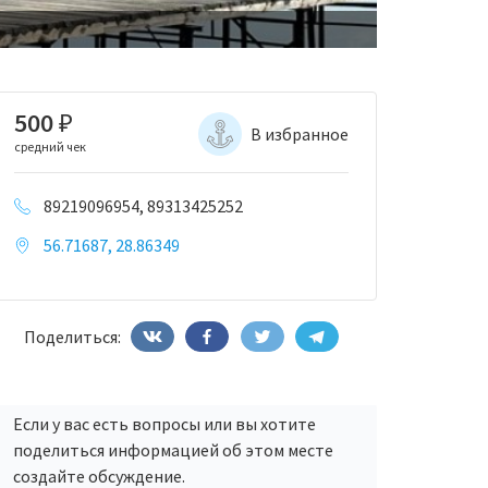
500
₽
В избранное
средний чек
89219096954, 89313425252
56.71687, 28.86349
Поделиться:
Если у вас есть вопросы или вы хотите
поделиться информацией об этом месте
создайте обсуждение.