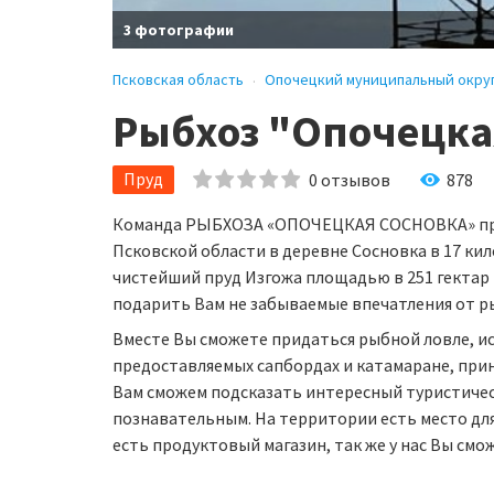
3 фотографии
Псковская область
Опочецкий муниципальный окру
Рыбхоз "Опочецка
Пруд
0
отзывов
878
Команда РЫБХОЗА «ОПОЧЕЦКАЯ СОСНОВКА» приг
Псковской области в деревне Сосновка в 17 к
чистейший пруд Изгожа площадью в 251 гектар 
подарить Вам не забываемые впечатления от ры
Вместе Вы сможете придаться рыбной ловле, ис
предоставляемых сапбордах и катамаране, прин
Вам сможем подсказать интересный туристичес
познавательным. На территории есть место для
есть продуктовый магазин, так же у нас Вы смож