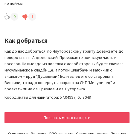
не поймал
0
1
Как добраться
Как до нас добраться: по Ялуторовскому тракту доезжаете до
поворота на п. Андреевский. Проезжаете воинскую часть и
поселок. На выезде из поселка с левой стороны будет сначала
мусульманское кладбище, а потом шлагбаум и вагончик с
аншлагом – пруд "Душевный". Если вы едете со стороны п.
Винзили, то надо повернуть направо на СНТ "Мичуринец" и
проехать мимо оз. Грязное и оз. Буторлыга.
Координаты для навигатора: 57.04997, 65.8048
Показать место на карте
О проекте
Реклама
PRO-аккаунт
Сотрудничество
Правила