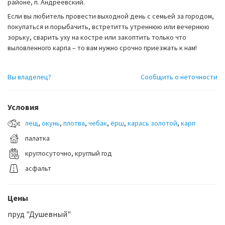
районе, п. Андреевский.
Если вы любитель провести выходной день с семьей за городом,
покупаться и порыбачить, встретитть утреннюю или вечернюю
зорьку, сварить уху на костре или закоптить только что
выловленного карпа – то вам нужно срочно приезжать к нам!
Вы владелец?
Сообщить о неточности
Условия
лещ
,
окунь
,
плотва
,
чебак
,
ёрш
,
карась золотой
,
карп
палатка
круглосуточно, круглый год
асфальт
Цены
пруд "Душевный"