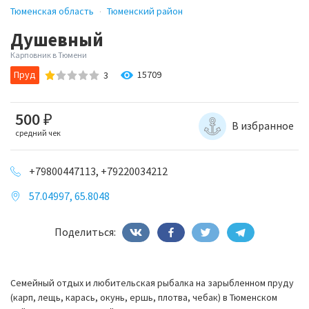
Тюменская область
Тюменский район
Душевный
Карповник в Тюмени
Пруд
15709
3
500
₽
В избранное
средний чек
+79800447113, +79220034212
57.04997, 65.8048
Поделиться:
Семейный отдых и любительская рыбалка на зарыбленном пруду
(карп, лещь, карась, окунь, ершь, плотва, чебак) в Тюменском