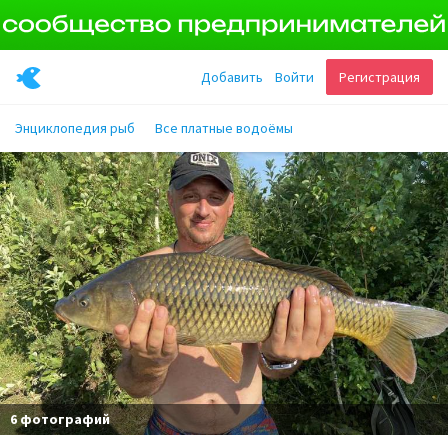
Добавить
Войти
Регистрация
Энциклопедия рыб
Все платные водоёмы
6 фотографий