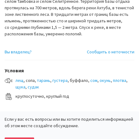
селом Тамбовка и селом Селитренное. Территория базы отдыха
протянулась на 700 метров, вдоль берега реки Ахтуба, в тенистой
зоне лиственного леса. В тридцати метрах от границ базы есть
ильмень, протяженностью сто и шириной тридцать метров,
со средними глубинами 1,5 — 2 метра. Спуск к реке, в месте
расположения базы, умеренно пологий.
Вы владелец?
Сообщить о неточности
Условия
лещ
, сопа,
тарань
,
густера
, буффало,
сом
,
окунь
,
плотва
,
щука
,
судак
круглосуточно, круглый год
Если у вас есть вопросы или вы хотите поделиться информацией
об этом месте создайте обсуждение.