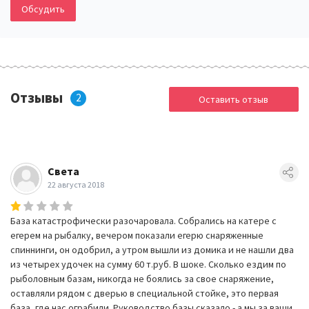
Обсудить
Отзывы
2
Оставить отзыв
Света
22 августа 2018
База катастрофически разочаровала. Собрались на катере с
егерем на рыбалку, вечером показали егерю снаряженные
спиннинги, он одобрил, а утром вышли из домика и не нашли два
из четырех удочек на сумму 60 т.руб. В шоке. Сколько ездим по
рыболовным базам, никогда не боялись за свое снаряжение,
оставляли рядом с дверью в специальной стойке, это первая
база, где нас ограбили. Руководство базы сказало - а мы за ваши