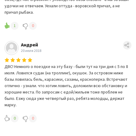
удочки не отвечаем. Уехали оттуда - воровской причал, а не
причал рыбака.
1
0
Андрей
20 июля 2018
ДВС! Немного о поездке на эту базу - были тут на три дня с 5 по 8
июля. Ловился судак (на троллинг), окушок. За островом ниже
базы ловилась бель, карасики, сазаны, красноперка. Встречают
отлично - узнали. что хотим ловить, доложили всю обстановку и
хорошие места. По запросам с едой/жильем тоже проблем не
было. Езжу сюда уже четвертый раз, ребята молодцы, держат
марку.
0
0