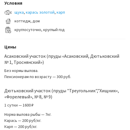
Условия
щука
,
карась золотой
,
карп
коттедж, дом
круглосуточно, круглый год
Цены
Асаковский участок (пруды «Асаковский, Дютьковский
№ 1, Троснянский»)
Без нормы вылова.
Пенсионерам по возрасту — 300 руб.
Дютьковский участок (пруды "Треугольник","Хищник«,
«Форелевый», № 8, № 9)
1 сутки — 1600 ₽
Норма вылова рыбы — 7кг.
Карась — 200 руб/кг.
Карп — 200 руб/кг.