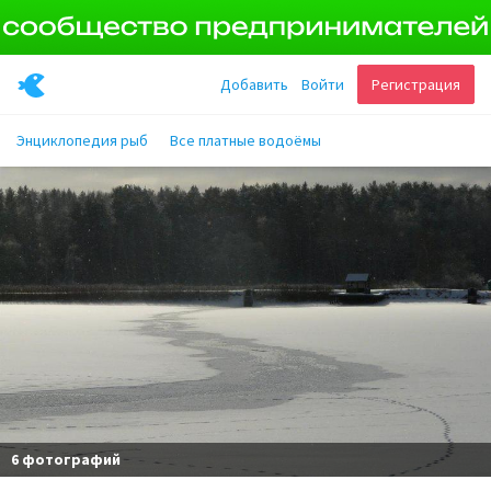
Добавить
Войти
Регистрация
Энциклопедия рыб
Все платные водоёмы
6 фотографий