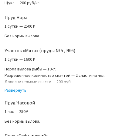
Щука — 200 руб/кг.
Пруд Нара
1 сутки — 2500 ₽
Без нормы вылова.
Участок «Мята» (пруды № 5 , № 6)
1 сутки — 1600 ₽
Норма вылова рыбы — 10кг.
Разрешенное количество сначтей — 2 снасти на чел.
Дополнительные снасти — 200 руб.
Жинщинам и детям до 14 лет вход бесплатный ( без права ловли).
Развернуть
Пруд Часовой
1 час — 250 ₽
Без нормы вылова.
Пруд «Софьинский»