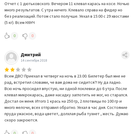
Отчет с 1 дютьковского. Вечером 11 клевал карась на косе. Ночью
много результатов. С утра ничего. Клевало справа на фидер но
без реализаций. Потом стало получше. Уехал в 15:00 с 29 хвостами
(5 кг). Всем НХНЧ
0
0
Дмитрий
14 сентября 2018
Всем ДВС! Приехал в четверг на ночь в 23.00. Билетер был мне не
рад, встретил словами, че вам дома не сидится?! Ну да ладно.
Всю ночь просидел впустую, ни одной поклевки до 6 утра. После
клевал микрокарась, даже насадку заглотить не мог, но старался.
Достал он меня. Итого 1 крась на 250 гр, 2 плотвицы по 100 гр и
много мелочи, всех отправил обратно. Уехал в час дня. Состояние
пруда ужасное, вода цветет, долхлая рыба тухнет , жесть. Думаю
скоро закроются.
0
0