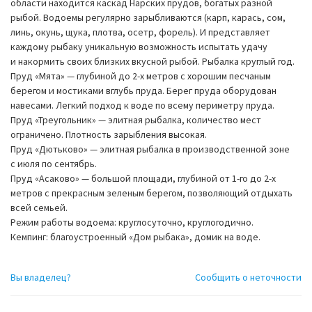
области находится каскад Нарских прудов, богатых разной
рыбой. Водоемы регулярно зарыбливаются (карп, карась, сом,
линь, окунь, щука, плотва, осетр, форель). И представляет
каждому рыбаку уникальную возможность испытать удачу
и накормить своих близких вкусной рыбой. Рыбалка круглый год.
Пруд «Мята» — глубиной до 2-х метров с хорошим песчаным
берегом и мостиками вглубь пруда. Берег пруда оборудован
навесами. Легкий подход к воде по всему периметру пруда.
Пруд «Треугольник» — элитная рыбалка, количество мест
ограничено. Плотность зарыбления высокая.
Пруд «Дютьково» — элитная рыбалка в производственной зоне
с июля по сентябрь.
Пруд «Асаково» — большой площади, глубиной от 1-го до 2-х
метров с прекрасным зеленым берегом, позволяющий отдыхать
всей семьей.
Режим работы водоема: круглосуточно, круглогодично.
Кемпинг: благоустроенный «Дом рыбака», домик на воде.
Вы владелец?
Сообщить о неточности