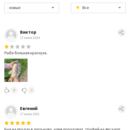
новые
Все
Виктор
17 июня 2024
Рыба больная.краснуха.
0
0
Евгений
27 июля 2022
Был на прудах в дютьково, клев порадовал, трофей на 4кг карп,