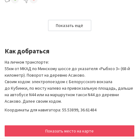
Показать ещё
Как добраться
На личном транспорте:
55км от МКАД по Минскому шоссе до указателя «Рыбхоз 3» (68-й
километр). Поворот на деревню Асаково.
Своим ходом: электропоездом с Белорусского вокзала
до Кубинки, по мосту налево на привокзальную площадь, дальше
на автобусе N44 или на маршрутном такси N44 до деревни
Асаково. Далее своим ходом.
Координаты для навигатора: 55.53899, 36.61484
Показать место на карте