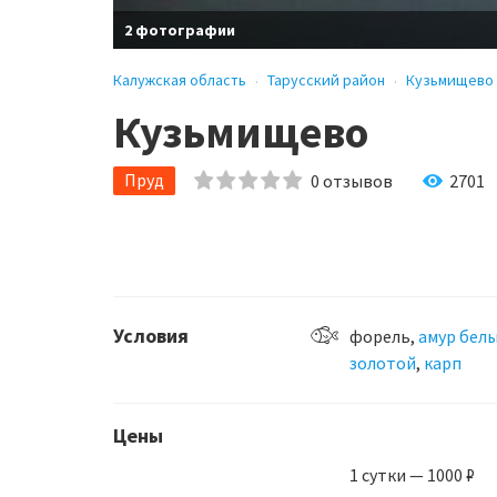
2 фотографии
Калужская область
Тарусский район
Кузьмищево
Кузьмищево
Пруд
0
отзывов
2701
Условия
форель,
амур бел
золотой
,
карп
Цены
1 сутки — 1000 ₽