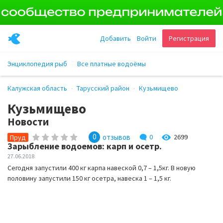
Добавить
Войти
Регистрация
Энциклопедия рыб
Все платные водоёмы
Калужская область
Тарусский район
Кузьмищево
Кузьмищево
Новости
0
отзывов
0
2699
Пруд
Зарыбление водоемов: карп и осетр.
27.06.2018
Сегодня запустили 400 кг карпа навеской 0,7 – 1,5кг. В новую
половину запустили 150 кг осетра, навеска 1 – 1,5 кг.