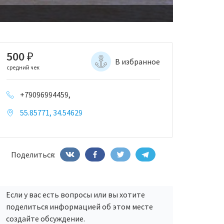
500
₽
В избранное
средний чек
+79096994459,
55.85771, 34.54629
Поделиться:
Если у вас есть вопросы или вы хотите
поделиться информацией об этом месте
создайте обсуждение.