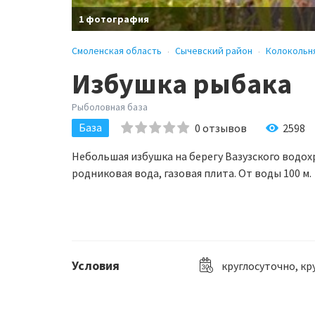
1 фотография
Смоленская область
Сычевский район
Колокольн
Избушка рыбака
Рыболовная база
База
0
отзывов
2598
Небольшая избушка на берегу Вазузского водохр
родниковая вода, газовая плита. От воды 100 м.
Условия
круглосуточно, кр