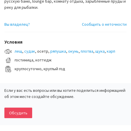
русскую баню, lounge бар, комнату отдыха, зарыбленные пруды и
реку для рыбалки.
Вы владелец?
Сообщить о неточности
Условия
лещ
,
судак
, осетр,
ряпушка
,
окунь
,
плотва
,
щука
,
карп
гостиница, коттедж
круглосуточно, круглый год
Если у вас есть вопросы или вы хотите поделиться информацией
об этом месте создайте обсуждение.
Обсудить