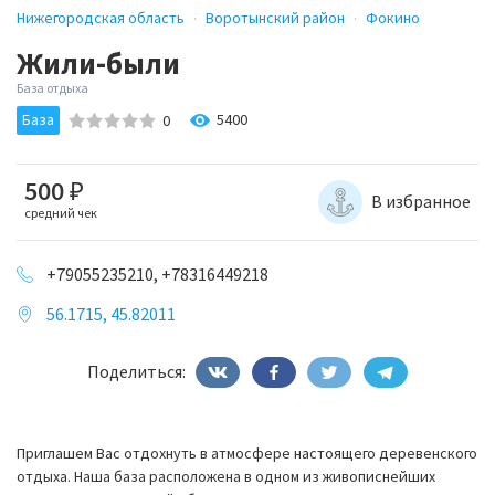
Нижегородская область
Воротынский район
Фокино
Жили-были
База отдыха
База
5400
0
500
₽
В избранное
средний чек
+79055235210, +78316449218
56.1715, 45.82011
Поделиться:
Приглашем Вас отдохнуть в атмосфере настоящего деревенского
отдыха. Наша база расположена в одном из живописнейших