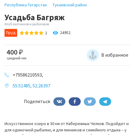
Республика Татарстан
Тукаевский район
Усадьба Багряж
Клуб охотников и рыболовов
Пруд
24952
1
400
₽
В избранное
средний чек
+79586210593,
55.51485, 52.26397
Поделиться:
Искусственное озеро в 30 км от Набережных Челнов. Подойдет и
для одиночной рыбалки, и для пикников и семейного отдыха – у