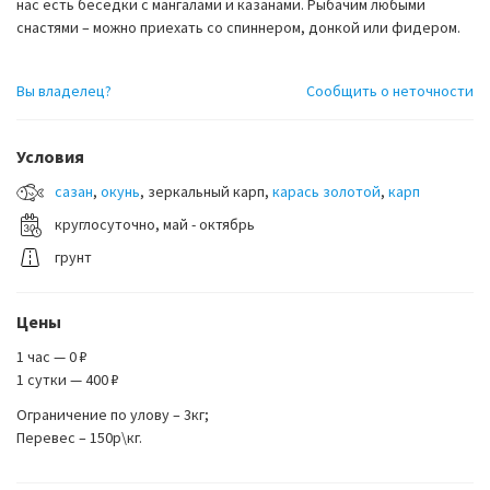
нас есть беседки с мангалами и казанами. Рыбачим любыми
снастями – можно приехать со спиннером, донкой или фидером.
Вы владелец?
Сообщить о неточности
Условия
сазан
,
окунь
, зеркальный карп,
карась золотой
,
карп
круглосуточно, май - октябрь
грунт
Цены
1 час — 0 ₽
1 сутки — 400 ₽
Ограничение по улову – 3кг;
Перевес – 150р\кг.