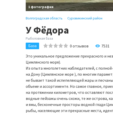
1 фотография
Волгоградская область
Суровикинский район
У Фёдора
Рыболовная база
База
0
отзывов
7531
Это уникальное предложение прекрасного и нез
Цимлянского моря).
Из опыта многолетних наблюдателей, с полной
на Дону (Цимлянское море ), по многим парамет
не бывает такой испепеляющей жары и песчаных 
объеме и ассортименте. Но самое главное, приеха
на протяжении километров, что оставляют посл
водные пейзажы очень схожи, те же острова, к
и ямы, бесконечные просторы водной глади Цим
рыбы, населяющие эти прекрасные места, иденти