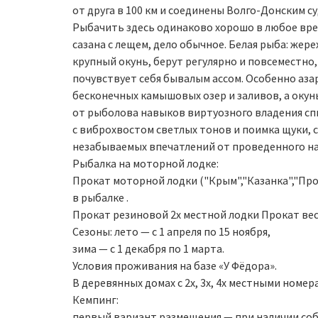
от друга в 100 км и соединены Волго-Донским с
Рыбачить здесь одинаково хорошо в любое врем
сазана с лещем, дело обычное. Белая рыба: жерех
крупный окунь, берут регулярно и повсеместно
почувствует себя бывалым ассом. Особенно азар
бесконечных камышовых озер и заливов, а окунь 
от рыболова навыков виртуозного владения сп
с виброхвостом светлых тонов и поимка щуки, су
незабываемых впечатлений от проведенного на
Рыбалка на моторной лодке:
Прокат моторной лодки ("Крым","Казанка","Пр
в рыбалке .
Прокат резиновой 2х местной лодки Прокат вес
Сезоны: лето — с 1 апреля по 15 ноября,
зима — с 1 декабря по 1 марта.
Условия проживания на базе «У Фёдора».
В деревянных домах с 2х, 3х, 4х местными номер
Кемпинг:
первый вариант размещения — при наличии соб