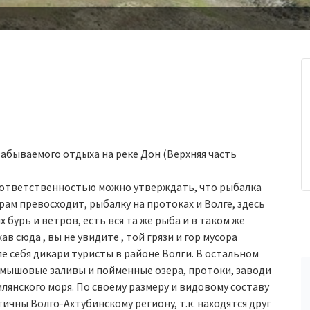
абываемого отдыха на реке Дон (Верхняя часть
 ответственностью можно утверждать, что рыбалка
рам превосходит, рыбалку на протоках и Волге, здесь
бурь и ветров, есть вся та же рыба и в таком же
в сюда , вы не увидите , той грязи и гор мусора
е себя дикари туристы в районе Волги. В остальном
амышовые заливы и пойменные озера, протоки, заводи
лянского моря. По своему размеру и видовому составу
чны Волго-Ахтубинскому региону, т.к. находятся друг