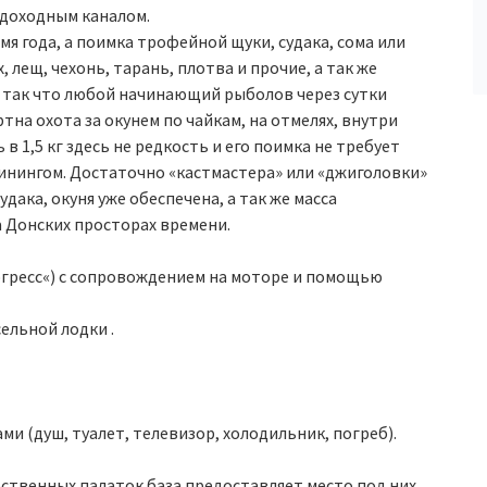
удоходным каналом.
я года, а поимка трофейной щуки, судака, сома или
, лещ, чехонь, тарань, плотва и прочие, а так же
, так что любой начинающий рыболов через сутки
тна охота за окунем по чайкам, на отмелях, внутри
в 1,5 кг здесь не редкость и его поимка не требует
инингом. Достаточно «кастмастера» или «джиголовки»
дака, окуня уже обеспечена, а так же масса
 Донских просторах времени.
огресс«) с сопровождением на моторе и помощью
ельной лодки .
ами (душ, туалет, телевизор, холодильник, погреб).
ственных палаток база предоставляет место под них.