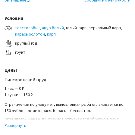
Условия
толстолобик
,
амур белый
, голый карп, зеркальный карп,
карась золотой
,
карп
круглый год
грунт
Цены
Тинсаринский пруд
1 час — 0 ₽
1 сутки — 150 ₽
Ограничения по улову нет, выловленная рыба оплачивается по
150 руб/кг, кроме карася. Карась – бесплатно.
Экземпляры менее 300 граммов отпускаются обратно в пруд.
Развернуть