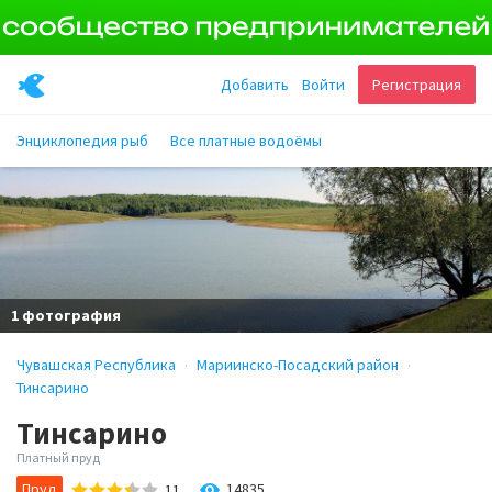
Добавить
Войти
Регистрация
Энциклопедия рыб
Все платные водоёмы
1 фотография
Чувашская Республика
Мариинско-Посадский район
Тинсарино
Тинсарино
Платный пруд
Пруд
14835
11