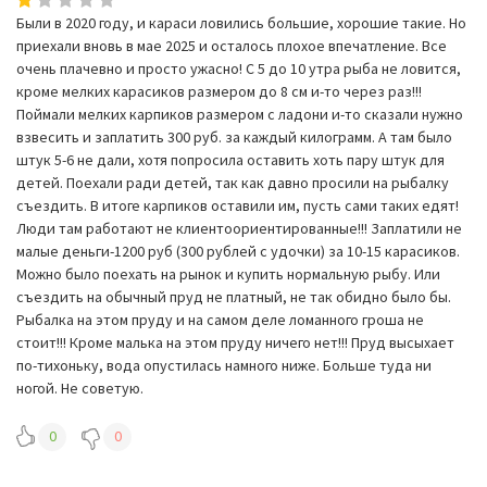
Были в 2020 году, и караси ловились большие, хорошие такие. Но
приехали вновь в мае 2025 и осталось плохое впечатление. Все
очень плачевно и просто ужасно! С 5 до 10 утра рыба не ловится,
кроме мелких карасиков размером до 8 см и-то через раз!!!
Поймали мелких карпиков размером с ладони и-то сказали нужно
взвесить и заплатить 300 руб. за каждый килограмм. А там было
штук 5-6 не дали, хотя попросила оставить хоть пару штук для
детей. Поехали ради детей, так как давно просили на рыбалку
съездить. В итоге карпиков оставили им, пусть сами таких едят!
Люди там работают не клиентоориентированные!!! Заплатили не
малые деньги-1200 руб (300 рублей с удочки) за 10-15 карасиков.
Можно было поехать на рынок и купить нормальную рыбу. Или
съездить на обычный пруд не платный, не так обидно было бы.
Рыбалка на этом пруду и на самом деле ломанного гроша не
стоит!!! Кроме малька на этом пруду ничего нет!!! Пруд высыхает
по-тихоньку, вода опустилась намного ниже. Больше туда ни
ногой. Не советую.
0
0