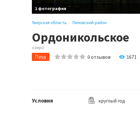
1 фотография
Тверская область
Пеновский район
Ордоникольское
озеро
Пруд
0
отзывов
1671
Условия
круглый год