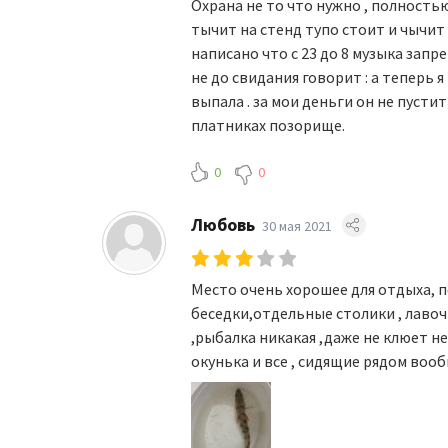
Охрана не то что нужно , полностью
тычит на стенд тупо стоит и чычит 
написано что с 23 до 8 музыка запр
не до свидания говорит : а теперь 
выпала . за мои деньги он не пусти
платниках позорище.
0
0
Любовь
30 мая 2021
Место очень хорошее для отдыха, по
беседки,отдельные столики , лавочк
,рыбалка никакая ,даже не клюет н
окунька и все , сидящие рядом вооб