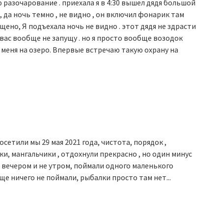
 разочарование . приехала я в 4:30 вышел дядя большой
, да ночь темно , не видно , он включил фонарик там
ещено, Я подъехала ночь не видно . этот дядя не здрасти
я вас вообще не запущу . но я просто вообще возодок
т меня на озеро. Впервые встречаю такую охрану на
сетили мы 29 мая 2021 года, чистота, порядок ,
и, мангальчики , отдохнули прекрасно , но один минус
е вечером и не утром, поймали одного маленького
ще ничего не поймали, рыбалки просто там нет...