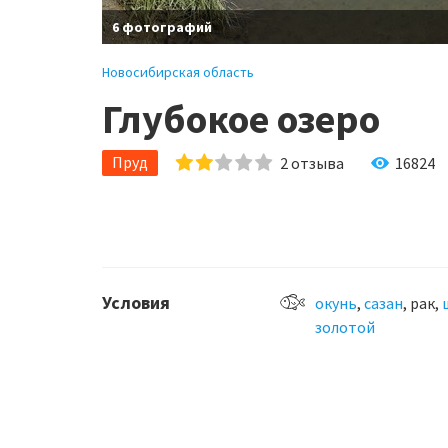
6 фотографий
Новосибирская область
Глубокое озеро
Пруд
2
отзыва
16824
Условия
окунь
,
сазан
, рак,
золотой