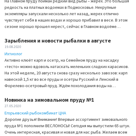
На Главном пруду пойман редкий вид рыбы – жерех. Это большая
редкость на платных водоемах в Подмосковье. Некрупные
экземпляры запускали несколько лет назад, жерех отлично
чувствует себя в наших водах и хорошо прибавил в весе. В этом
сезоне хорошо прошел нерест, сейчас в Главном водоёме…
Зарыбления и новости рыбалки в августе
19.08.2020
Ихтиолог
Активно клюёт карп и осетр, на Семейном пруду на насадку
«тесто» можно вдоволь натаскать меленьких сладких карасиков.
На этой неделе, 20 августа снова сразу несколько завозов: карп
навеской 1,5 кг во все пруды и осетры Русский и Ленский в
Форелево-осетровый пруд. Ждём похолодания воды на…
Новинка на зимовальном пруду №1
27.05.2020
Егорьевский рыбокомбинат ЦНА
Дорогие друзья! Внимание! Впервые ассортимент зимовального
пруда №1 пополнили ВЕСЛОНОСЫ! Сегодня мы выпустили 65 штук.
Очень интересная, красивая и новая для нас рыба. Желаем всем