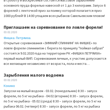
В субботу и воскресенье состоится массовое зарыбление
основного пруда форелью навеской от 1 до 3 килограмм. Запуск 6
форелей с ленточкой приз за поимку которой полагается приз
1000 рублей! В 14:00 угощаем всех рыбаков Савельевским пловом!
Приглашаем на соревнование по ловле форели!
03.02.2020
Фишка. Петряиха.
Открытые соревнования «ЗИМНИЙ СПИННИНГ НА ФИШКЕ» по
ловле форели спиннингом с берега по принципу "поймал-забрал"
состоятся 9.02.2020 года на территории РК «ФИШКА ПЕТРЯИХА»
первый малый ВИП. Соревнования личные, к участию допускаются
все желающие независимо от возраста, пола и места…
Зарыбления малого водоема
03.02.2020
Кокино
Запуски на малый водоем - 03.02. (понедельник) 8:30 – запуск
форели, по 5 кг на рыбака - 04.02 (вторник) 8:30 – запуск форели,
по 5 кг на рыбака - 05.02 (среда) 8:30 – запуск форели, по 5 кг на
рыбака 06.02. (четверг) 8:30 – запуск форели, по 5 кг на рыбака