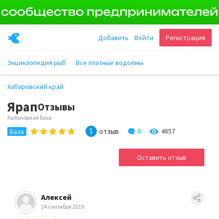
Добавить
Войти
Регистрация
Энциклопедия рыб
Все платные водоёмы
Хабаровский край
Ярап
Отзывы
Рыболовная база
1
отзыв
0
4857
База
Оставить отзыв
Алексей
24 сентября 2019