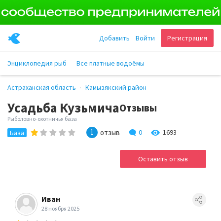
Добавить
Войти
Регистрация
Энциклопедия рыб
Все платные водоёмы
Астраханская область
Камызякский район
Усадьба Кузьмича
Отзывы
Рыболовно-охотничья база
1
отзыв
0
1693
База
Оставить отзыв
Иван
28 ноября 2025