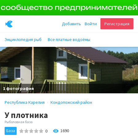
Добавить
Войти
Регистрация
Энциклопедия рыб
Все платные водоёмы
1 фотография
Республика Карелия
Кондопожский район
У плотника
Рыболовная база
База
1690
0