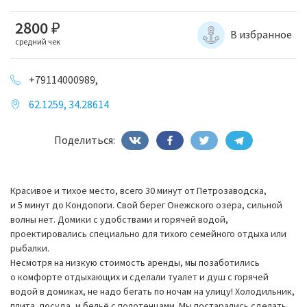
2800
₽
В избранное
средний чек
+79114000989,
62.1259, 34.28614
Поделиться:
Красивое и тихое место, всего 30 минут от Петрозаводска,
и 5 минут до Кондопоги. Свой берег Онежского озера, сильной
волны нет. Домики с удобствами и горячей водой,
проектировались специально для тихого семейного отдыха или
рыбалки.
Несмотря на низкую стоимость аренды, мы позаботились
о комфорте отдыхающих и сделали туалет и душ с горячей
водой в домиках, не надо бегать по ночам на улицу! Холодильник,
плита, посуда, и бельё с полотенцами. Мы постарались сделать