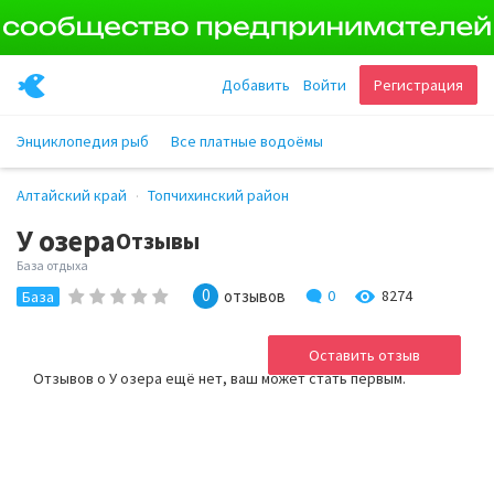
Добавить
Войти
Регистрация
Энциклопедия рыб
Все платные водоёмы
Алтайский край
Топчихинский район
У озера
Отзывы
База отдыха
0
отзывов
0
8274
База
Оставить отзыв
Отзывов о У озера ещё нет, ваш может стать первым.