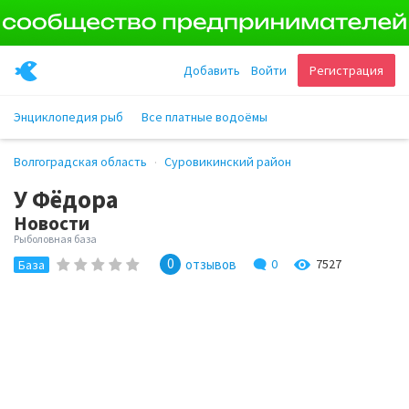
Добавить
Войти
Регистрация
Энциклопедия рыб
Все платные водоёмы
Волгоградская область
Суровикинский район
У Фёдора
Новости
Рыболовная база
0
отзывов
0
7527
База