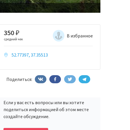
350
₽
В избранное
средний чек
52.77397, 37.35513
Поделиться:
Если у вас есть вопросы или вы хотите
поделиться информацией об этом месте
создайте обсуждение.