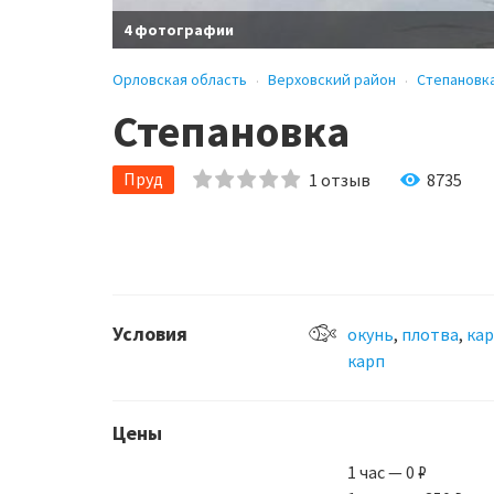
4 фотографии
Орловская область
Верховский район
Степановк
Степановка
Пруд
1
отзыв
8735
Условия
окунь
,
плотва
,
кар
карп
Цены
1 час — 0 ₽