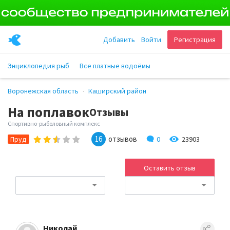
Добавить
Войти
Регистрация
Энциклопедия рыб
Все платные водоёмы
Воронежская область
Каширский район
На поплавок
Отзывы
Спортивно-рыболовный комплекс
16
отзывов
0
23903
Пруд
Оставить отзыв
Николай