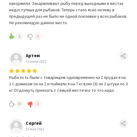
накормили. Закармливают рыбу перед выходными в местах
недоступных для рыбаков. Теперь стало ясно почему в
предыдущей раз не было ни одной поклевки у всех рыбаков.
Не рекомендую данное место.
2
0
Артем
15 июня 2021
Рыба есть были с товарищем одновременно на 2 прудах я на
1 с домиком он на 2 и поймали я на 7 кг взял (3) он 2 штуки по 3
кг Отдохнуть приехать с семьей местечко то что надо
0
3
Сергей
22 мая 2021