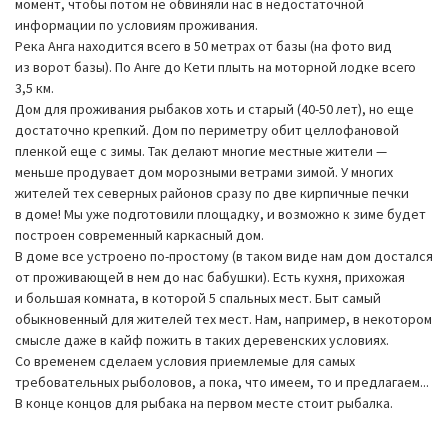
момент, чтобы потом не обвиняли нас в недостаточной
информации по условиям проживания.
Река Анга находится всего в 50 метрах от базы (на фото вид
из ворот базы). По Анге до Кети плыть на моторной лодке всего
3,5 км.
Дом для проживания рыбаков хоть и старый (40-50 лет), но еще
достаточно крепкий. Дом по периметру обит целлофановой
пленкой еще с зимы. Так делают многие местные жители —
меньше продувает дом морозными ветрами зимой. У многих
жителей тех северных районов сразу по две кирпичные печки
в доме! Мы уже подготовили площадку, и возможно к зиме будет
построен современный каркасный дом.
В доме все устроено по-простому (в таком виде нам дом достался
от проживающей в нем до нас бабушки). Есть кухня, прихожая
и большая комната, в которой 5 спальных мест. Быт самый
обыкновенный для жителей тех мест. Нам, например, в некотором
смысле даже в кайф пожить в таких деревенских условиях.
Со временем сделаем условия приемлемые для самых
требовательных рыболовов, а пока, что имеем, то и предлагаем...
В конце концов для рыбака на первом месте стоит рыбалка.