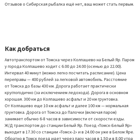
Отзывов о Сибирская рыбалка ещё нет, ваш может стать первым.
Как добраться
Автотранспортом от Томска через Колпашево на Белый Яр. Паром
у города Колпашево ходит с 6.00 до 24.00 (осенью до 22.00).
Интервал 40 минут (можно легко посчитать расписание). Цена
переправы — 400 рублей за легковой автомобиль. Расстояние
от Томска до базы 430 км. Дорога работает практически
круглогодично (за исключением ледохода). Дорога в основном
хорошая. 300 км до Колпашево асфальт и 20 км грунтовка.
От Колпашево еще 10 км асфальт и далее 100 км — нормальная
грунтовка. Дорога от Томска до Палочки (включая паром)
занимает обычно 6-8 часов в зависимости от скорости езды.
Ж/Д транспортом до станции Белый Яр. Поезд «Томск-Белый Яр»
выходит в 17.30 со станции «Томск-2» и в 24.00 он уже в Белом Яре.
Обратно в Томск поезд идет через пару часов в 1.50 и в 8.00 утра