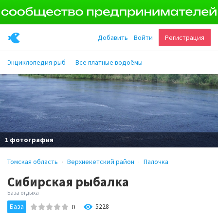
Добавить
Войти
Регистрация
Энциклопедия рыб
Все платные водоёмы
1 фотография
Томская область
Верхнекетский район
Палочка
Сибирская рыбалка
База отдыха
База
5228
0