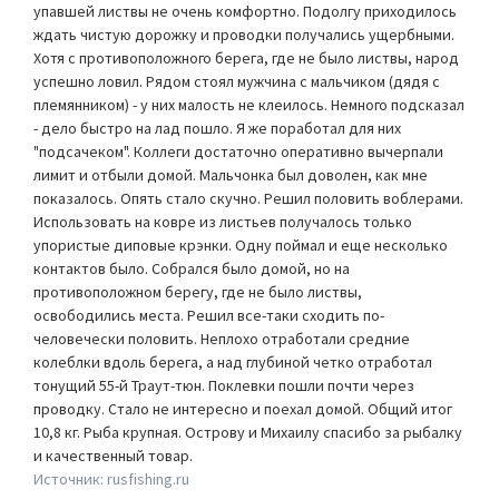
упавшей листвы не очень комфортно. Подолгу приходилось
ждать чистую дорожку и проводки получались ущербными.
Хотя с противоположного берега, где не было листвы, народ
успешно ловил. Рядом стоял мужчина с мальчиком (дядя с
племянником) - у них малость не клеилось. Немного подсказал
- дело быстро на лад пошло. Я же поработал для них
"подсачеком". Коллеги достаточно оперативно вычерпали
лимит и отбыли домой. Мальчонка был доволен, как мне
показалось. Опять стало скучно. Решил половить воблерами.
Использовать на ковре из листьев получалось только
упористые диповые крэнки. Одну поймал и еще несколько
контактов было. Собрался было домой, но на
противоположном берегу, где не было листвы,
освободились места. Решил все-таки сходить по-
человечески половить. Неплохо отработали средние
колеблки вдоль берега, а над глубиной четко отработал
тонущий 55-й Траут-тюн. Поклевки пошли почти через
проводку. Стало не интересно и поехал домой. Общий итог
10,8 кг. Рыба крупная. Острову и Михаилу спасибо за рыбалку
и качественный товар.
Источник: rusfishing.ru