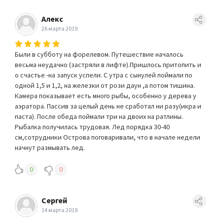
Алекс
26 марта 2019
Были в субботу на форелевом. Путешествие началось
весьма неудачно (застряли в лифте).Пришлось притопить и
о счастье -на запуск успели. С утра с сынулей поймали по
одной 1,5 и 1,2, на железки от рози даун ,а потом тишина.
Камера показывает есть много рыбы, особенно у дерева у
аэратора. Пассив за целый день не сработал ни разу(икра и
паста). После обеда поймали три на двоих на ратлины.
Рыбалка получилась трудовая. Лед порядка 30-40
см,сотрудники Острова поговаривали, что в начале недели
начнут размывать лед.
0
0
Сергей
14 марта 2019