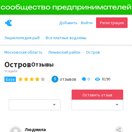
Добавить
Войти
Регистрация
Энциклопедия рыб
Все платные водоёмы
Московская область
Ленинский район
Остров
Остров
Отзывы
Усадьба
9
отзывов
0
8190
База
Оставить отзыв
Людмила