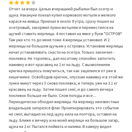
Отчет за вчера. Целью вчерашней рыбалки был осетр и
щука. Накануне поехал купил кормового мотыля и мелкого
карася на живца. Приехал я около 9 утра, сразу пошел на
осетровый, закормил лунки мотылем и переместился на
щучий ставить жерлицы. 4 поставил на ямке у букв "ОСТРОВ".
Там уже кто то до меня тоже 4 жерлицы установил. И 2
жерлицы на большом щучьем у островка. Установив жерлицы
начал устанавливать снасти на осетра. Только закончил -
поклевка. Не торопясь, дал носатому спокойно заглотить
наживку и вот красавец на 2 кг на льду. С вызволением
крючка пришлось помучиться, так как зацепился от уже в
кишечнике. Освободив крючок, опускаю наживку и в этой же
лунке минут через 5 снова поклевка, и теперь уже на 3.1 кг
красавец на льду. Затем пошел снег, и до самого вечера
поклевок больше не было. Слом погоды и все....
Периодически обходил жерлицы. На жерлицу неизвестных
владельцев загорелся флаг. Проигнорировать это событие
не смог, вытащил на лед щуку кила на полтора, оставил на
льду. Ближе к вечеру и на моей жерлице на большом загар,
щука на 2 кг. Пытался поймать и налима. В камеру видел