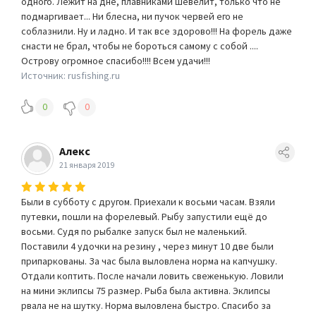
одного. Лежит на дне, плавниками шевелит, только что не
подмаргивает... Ни блесна, ни пучок червей его не
соблазнили. Ну и ладно. И так все здорово!!! На форель даже
снасти не брал, чтобы не бороться самому с собой ....
Острову огромное спасибо!!!! Всем удачи!!!
Источник: rusfishing.ru
0
0
Алекс
21 января 2019
Были в субботу с другом. Приехали к восьми часам. Взяли
путевки, пошли на форелевый. Рыбу запустили ещё до
восьми. Судя по рыбалке запуск был не маленький.
Поставили 4 удочки на резину , через минут 10 две были
припаркованы. За час была выловлена норма на капчушку.
Отдали коптить. После начали ловить свеженькую. Ловили
на мини эклипсы 75 размер. Рыба была активна. Эклипсы
рвала не на шутку. Норма выловлена быстро. Спасибо за