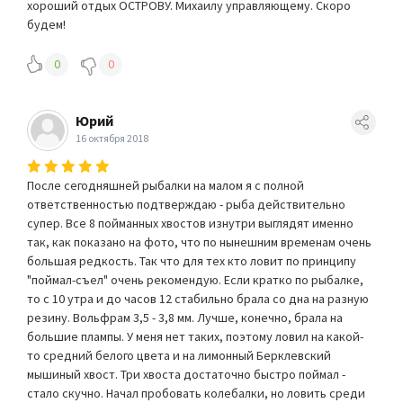
хороший отдых ОСТРОВУ. Михаилу управляющему. Скоро
будем!
0
0
Юрий
16 октября 2018
После сегодняшней рыбалки на малом я с полной
ответственностью подтверждаю - рыба действительно
супер. Все 8 пойманных хвостов изнутри выглядят именно
так, как показано на фото, что по нынешним временам очень
большая редкость. Так что для тех кто ловит по принципу
"поймал-съел" очень рекомендую. Если кратко по рыбалке,
то с 10 утра и до часов 12 стабильно брала со дна на разную
резину. Вольфрам 3,5 - 3,8 мм. Лучше, конечно, брала на
большие плампы. У меня нет таких, поэтому ловил на какой-
то средний белого цвета и на лимонный Берклевский
мышиный хвост. Три хвоста достаточно быстро поймал -
стало скучно. Начал пробовать колебалки, но ловить среди