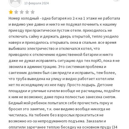
13 февраля 2024
Номер холодный - одна батарея из 2-х на 1 этаже не работала
и видимо уже давно и никто не подумал починить к нашему
приезду при практически пустом отеле. приходилось не
отключать сайну и держать дверь открытой, тепло уходило
наверх и приходилось открывать окна в спальне. все время
выбивало электричество и отключался котел, что
приводило к отключению единственной батареи и никто
даже не думал исправлять ситуацию лдо тех порЮ, пока я не
звонила в администрацию. Это системная проблема и
сантехник должен был сам придти и исправить, тем более,
что труба выведена на улицу и видно работает котел или
нет по исходящему из нее пару. Просто лодырь. Детские
площадки и уличные качели вообще не расчищены, подойти
к ним не возможно; даже горка полностью занесена снегом.
Бедный мой ребенок попытался себе прочистить горку и
бросил это занятие, т.к. они видимо вообще никогда не
чистилась. На тюбенге без взрослых прокатиться не
возможно из-за непродуманного подъема. Заказали и
оплатили заре=анее теплую беседку на основном пруду (34