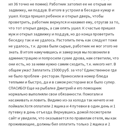
ил 36 точно не помню). Работник затопил ее не открыв ни
задвижку, ни поддув. В итоге в устроил в беседке кумар и
ушел. Когда пришел ребенок и открыл дверь, чтобы
проветрить, работник вернулся и нахамил ему, отругав за то,
что тот открыл дверь, а сам опять ушел. К счастью пришел
муж и открыл задвижку и поддув, но до конца проветрить
беседку так и не удалось. Растопить печь как следует тоже
не удалось, т.к. дрова были сырые, работник не мог этого не
знать. В итоге намучившись и замерзнув мы позвонили в
администрацию и попросили сухие дрова, нам ответили, что
они есть, но за ними нужно самим сходить, т.к. никого нет. В
общем ужас! Заплатить 15000 руб. за что? Единственное где
не было проблем - ресторан. Приносили в номер блюда
теплыми и быстро, да и в самом ресторане все было супер.
СПАСИБО! Еще на рыбалке Дмитрий и его помощник
нормально выполняли свои обязанности. Помогали и
насаживать и ловить. Видимо из-за холода так ничего и не
поймали.Хотя оплатили 2 ящика и 4 путевки в один день и 1
путевку в день отъезда. Вернувшись домой посмотрели
сайт и увидели, что оказывается по правилам отеля, мы как
проживающие, должны бил оплатить только 2 ящика и 2