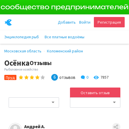
Добавить
Войти
Регистрация
Энциклопедия рыб
Все платные водоёмы
Московская область
Коломенский район
Осёнка
Отзывы
Рыболовное хозяйство
6
отзывов
0
7857
Пруд
Оставить отзыв
Андрей А.