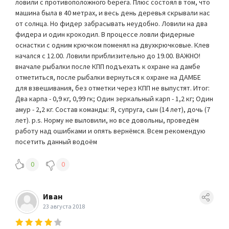
ловили с противоположного берега. Плюс состоял в том, что
машина была в 40 метрах, и весь день деревья скрывали нас
от солнца. Но фидер забрасывать неудобно. Ловили на два
фидера и один крокодил. В процессе ловли фидерные
оснастки с одним крючком поменял на двухкрючковые. Клев
начался с 12.00. Ловили приблизительно до 19.00. ВАЖНО!
вначале рыбалки после КПП подъехать к охране на дамбе
отметиться, после рыбалки вернуться к охране на ДАМБЕ
для взвешивания, без отметки через КПП не выпустят. Итог:
Два карпа - 0,9 кг, 0,99 гк; Один зеркальный карп - 1,2 кг; Один
амур - 2,2 кг. Состав команды: Я, супруга, сын (14 лет), дочь (7
лет). p.s. Норму не выловили, но все довольны, проведём
работу над ошибками и опять вернёмся. Всем рекомендую
посетить данный водоём
0
0
Иван
23 августа 2018