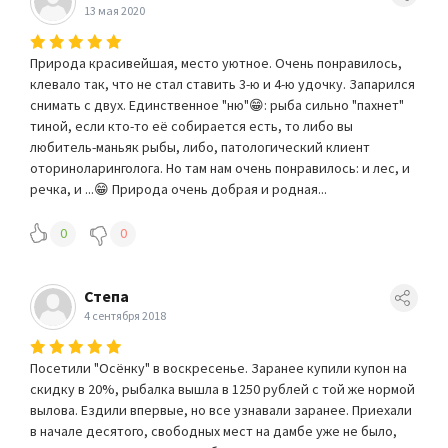
13 мая 2020
Природа красивейшая, место уютное. Очень понравилось,
клевало так, что не стал ставить 3-ю и 4-ю удочку. Запарился
снимать с двух. Единственное "ню"😁: рыба сильно "пахнет"
тиной, если кто-то её собирается есть, то либо вы
любитель-маньяк рыбы, либо, патологический клиент
оториноларинголога. Но там нам очень понравилось: и лес, и
речка, и ...😁 Природа очень добрая и родная...
0
0
Степа
4 сентября 2018
Посетили "Осёнку" в воскресенье. Заранее купили купон на
скидку в 20%, рыбалка вышла в 1250 рублей с той же нормой
вылова. Ездили впервые, но все узнавали заранее. Приехали
в начале десятого, свободных мест на дамбе уже не было,