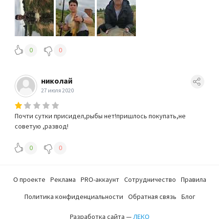
0
0
николай
27 июля 2020
Почти сутки присидел,рыбы нет!пришлось покупать,не
советую ,развод!
0
0
О проекте
Реклама
PRO-аккаунт
Сотрудничество
Правила
Политика конфиденциальности
Обратная связь
Блог
Разработка сайта —
ЛЕКО