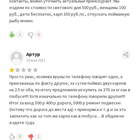
контакты, можно уточнить актуальный прейскурант. Мы
ездили по стоимости светового дня 500 руб., женщины 100
руб., дети бесплатно, карп 350 руб./кг., отпускать пойманную
рыбу можно.
1
0
Артур
10 мая 2021
Просто ужас, хозяева вруны по телефону говорят одно, а
приезжаешь по факту другое, за сутки поймал двух карпов
на 2.5 кг оба, по итогу предложили их купить за 370 за кг как в
глобусе!!!! Хотя изначально по телефону говорили другое!!!!
Итог за вход 500 р 400 р дорога, 5000 р ремонт подвески
(потому что дорога до места ад) + прикормка и т.д и за это
заплатить как за того же карпа как в глобусе.... В общем не
ездите туда
0
1