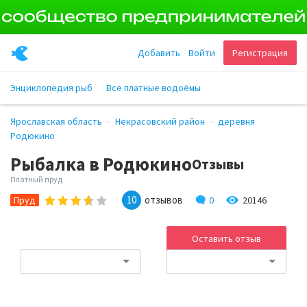
Добавить
Войти
Регистрация
Энциклопедия рыб
Все платные водоёмы
Ярославская область
Некрасовский район
деревня
Родюкино
Рыбалка в Родюкино
Отзывы
Платный пруд
10
отзывов
0
20146
Пруд
Оставить отзыв