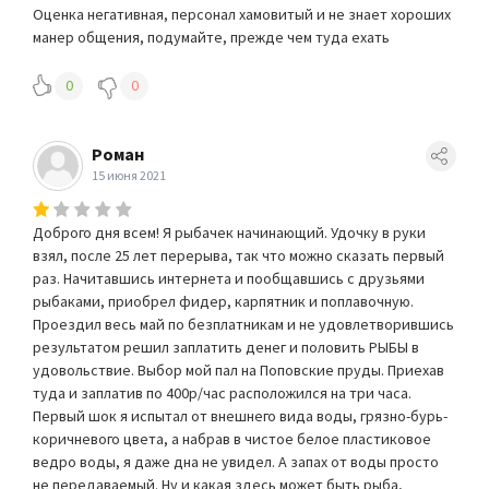
Оценка негативная, персонал хамовитый и не знает хороших
манер общения, подумайте, прежде чем туда ехать
0
0
Роман
15 июня 2021
Доброго дня всем! Я рыбачек начинающий. Удочку в руки
взял, после 25 лет перерыва, так что можно сказать первый
раз. Начитавшись интернета и пообщавшись с друзьями
рыбаками, приобрел фидер, карпятник и поплавочную.
Проездил весь май по безплатникам и не удовлетворившись
результатом решил заплатить денег и половить РЫБЫ в
удовольствие. Выбор мой пал на Поповские пруды. Приехав
туда и заплатив по 400р/час расположился на три часа.
Первый шок я испытал от внешнего вида воды, грязно-бурь-
коричневого цвета, а набрав в чистое белое пластиковое
ведро воды, я даже дна не увидел. А запах от воды просто
не передаваемый. Ну и какая здесь может быть рыба,