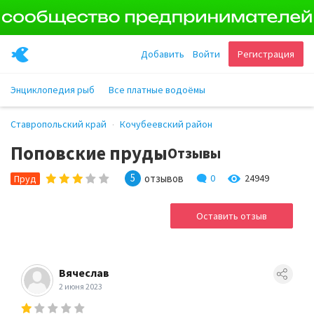
Добавить
Войти
Регистрация
Энциклопедия рыб
Все платные водоёмы
Ставропольский край
Кочубеевский район
Поповские пруды
Отзывы
5
отзывов
0
24949
Пруд
Оставить отзыв
Вячеслав
2 июня 2023